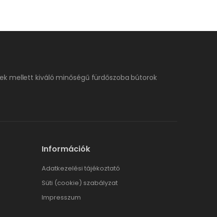
ek mellett kiváló minőségű fürdőszoba bútorok
Információk
Adatkezelési tájékoztató
Süti (cookie) szabályzat
Impresszum