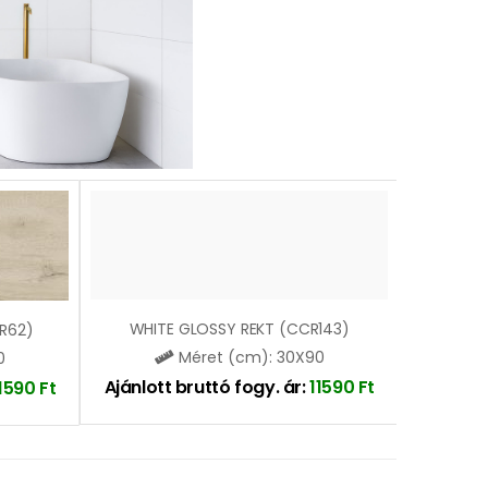
WHITE GLOSSY REKT (CCR143)
R62)
Méret (cm): 30X90
0
Ajánlott bruttó fogy. ár:
11590
Ft
11590
Ft