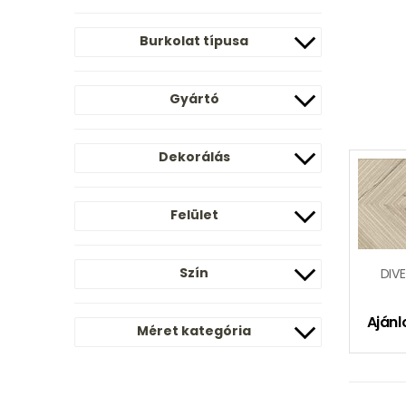
Burkolat típusa
Gyártó
Dekorálás
Felület
Szín
Ajánl
Méret kategória