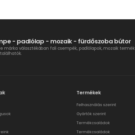
pe - padlólap - mozaik - fürdőszoba bútor
re márka választékában fali csempék, padlólapok, mozaik termék
találhatók.
ak
Termékek
l
Felhasználás szerint
gusok
Gyártók szerint
Termékcsaládok
reink
Termékcsaládok