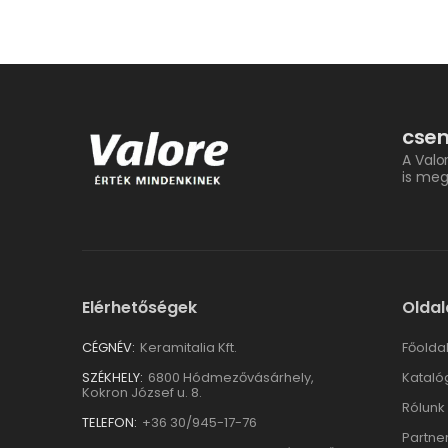
csem
A Valo
is meg
Elérhetőségek
Oldal
CÉGNÉV:
Keramitalia Kft.
Főolda
SZÉKHELY:
6800 Hódmezővásárhely,
Kataló
Kokron József u. 8.
Rólunk
TELEFON:
+36 30/945-17-76
Partne