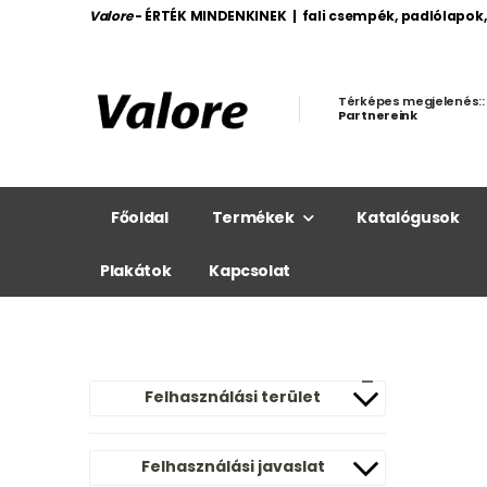
Valore
- ÉRTÉK MINDENKINEK | fali csempék, padlólapok
Térképes megjelenés::
Partnereink
Főoldal
Termékek
Katalógusok
Plakátok
Kapcsolat
Felhasználási terület
Felhasználási javaslat