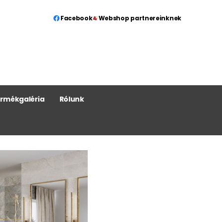
Facebook
Webshop partnereinknek
rmékgaléria
Rólunk