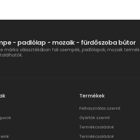
pe - padlólap - mozaik - fürdőszoba bútor
re márka választékában fali csempék, padlólapok, mozaik termék
találhatók.
ak
Termékek
l
Felhasználás szerint
gusok
Gyártók szerint
Termékcsaládok
reink
Termékcsaládok