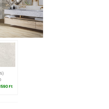
95)
0
11590
Ft