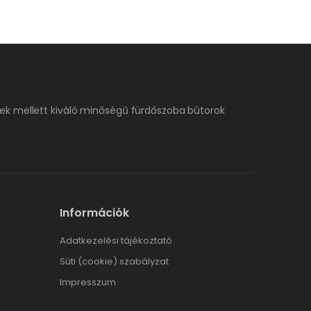
ek mellett kiváló minőségű fürdőszoba bútorok
Információk
Adatkezelési tájékoztató
Süti (cookie) szabályzat
Impresszum