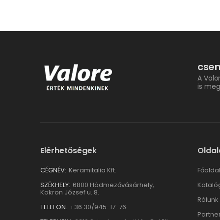
csem
A Valo
is meg
Elérhetőségek
Oldal
CÉGNÉV:
Keramitalia Kft.
Főolda
SZÉKHELY:
6800 Hódmezővásárhely,
Kataló
Kokron József u. 8.
Rólunk
TELEFON:
+36 30/945-17-76
Partne