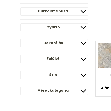
Burkolat típusa
Gyártó
Dekorálás
Felület
Szín
Ajánl
Méret kategória