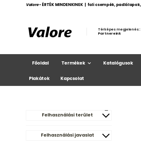
Valore
- ÉRTÉK MINDENKINEK | fali csempék, padlólapok
Térképes megjelenés::
Partnereink
Főoldal
Termékek
Katalógusok
Plakátok
Kapcsolat
Felhasználási terület
Felhasználási javaslat