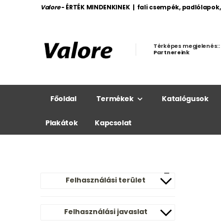
Valore
- ÉRTÉK MINDENKINEK | fali csempék, padlólapok
Térképes megjelenés::
Partnereink
Főoldal
Termékek
Katalógusok
Plakátok
Kapcsolat
Felhasználási terület
Felhasználási javaslat