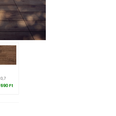
X0,7
7690
Ft