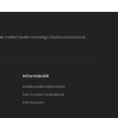
ek mellett kiváló minőségű fürdőszoba bútorok
Információk
Adatkezelési tájékoztató
Süti (cookie) szabályzat
Impresszum