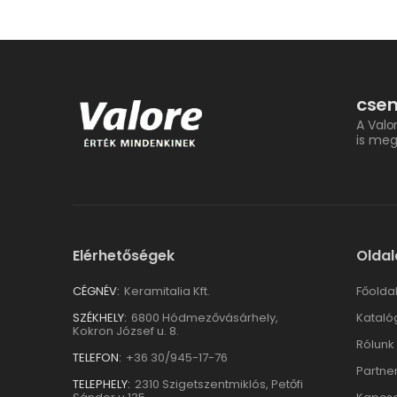
csem
A Valo
is meg
Elérhetőségek
Oldal
CÉGNÉV:
Keramitalia Kft.
Főolda
SZÉKHELY:
6800 Hódmezővásárhely,
Kataló
Kokron József u. 8.
Rólunk
TELEFON:
+36 30/945-17-76
Partne
TELEPHELY:
2310 Szigetszentmiklós, Petőfi