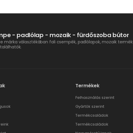
pe - padlólap - mozaik - fürdőszoba bútor
re márka választékában fali csempék, padlólapok, mozaik termék
találhatók.
ak
Termékek
l
Felhasználás szerint
gusok
Gyártók szerint
Termékcsaládok
reink
Termékcsaládok