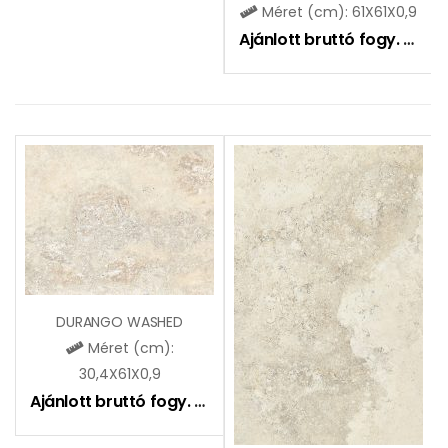
Méret (cm): 61X61X0,9
Ajánlott bruttó fogy. ár:
11
DURANGO WASHED
Méret (cm):
30,4X61X0,9
Ajánlott bruttó fogy. ár:
8990
Ft