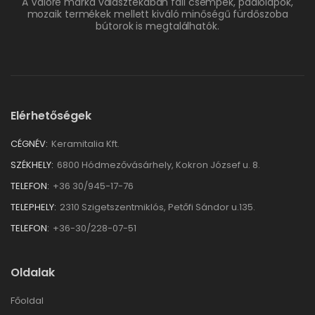
A Valore márka választékában fali csempék, padlólapok,
mozaik termékek mellett kiváló minőségű fürdőszoba
bútorok is megtalálhatók.
Elérhetőségek
CÉGNÉV:
Keramitalia Kft.
SZÉKHELY:
6800 Hódmezővásárhely, Kokron József u. 8.
TELEFON:
+36 30/945-17-76
TELEPHELY:
2310 Szigetszentmiklós, Petőfi Sándor u.135.
TELEFON:
+36-30/228-07-51
Oldalak
Főoldal