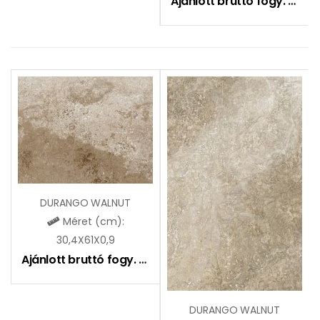
Ajánlott bruttó fogy. ár:
11
DURANGO WALNUT
Méret (cm):
30,4X61X0,9
Ajánlott bruttó fogy. ár:
8990
Ft
DURANGO WALNUT