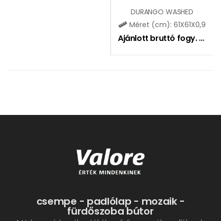
DURANGO WASHED
Méret (cm): 61X61X0,9
Ajánlott bruttó fogy. ár:
11
csempe - padlólap - mozaik -
fürdőszoba bútor