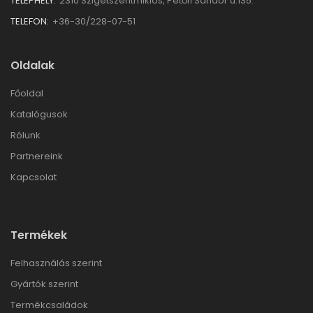
TELEPHELY:
2310 Szigetszentmiklós, Petőfi Sándor u.135.
TELEFON:
+36-30/228-07-51
Oldalak
Főoldal
Katalógusok
Rólunk
Partnereink
Kapcsolat
Termékek
Felhasználás szerint
Gyártók szerint
Termékcsaládok