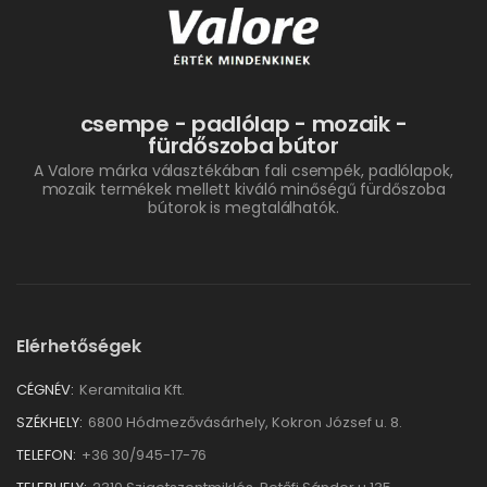
csempe - padlólap - mozaik -
fürdőszoba bútor
A Valore márka választékában fali csempék, padlólapok,
mozaik termékek mellett kiváló minőségű fürdőszoba
bútorok is megtalálhatók.
Elérhetőségek
CÉGNÉV:
Keramitalia Kft.
SZÉKHELY:
6800 Hódmezővásárhely, Kokron József u. 8.
TELEFON:
+36 30/945-17-76