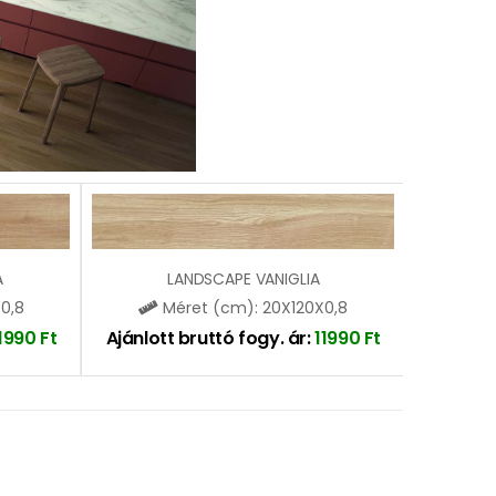
A
LANDSCAPE VANIGLIA
0,8
Méret (cm): 20X120X0,8
11990
Ft
Ajánlott bruttó fogy. ár:
11990
Ft