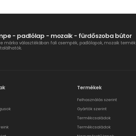
pe - padlólap - mozaik - fürdőszoba bútor
re márka választékában fali csempék, padlólapok, mozaik termék
találhatók.
ak
Termékek
l
Felhasználás szerint
gusok
Gyártók szerint
Termékcsaládok
reink
Termékcsaládok