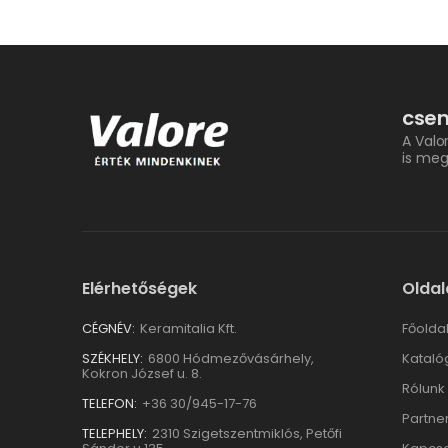
csem
A Valo
is meg
Elérhetőségek
Oldal
CÉGNÉV:
Keramitalia Kft.
Főolda
SZÉKHELY:
6800 Hódmezővásárhely,
Kataló
Kokron József u. 8.
Rólunk
TELEFON:
+36 30/945-17-76
Partne
TELEPHELY:
2310 Szigetszentmiklós, Petőfi