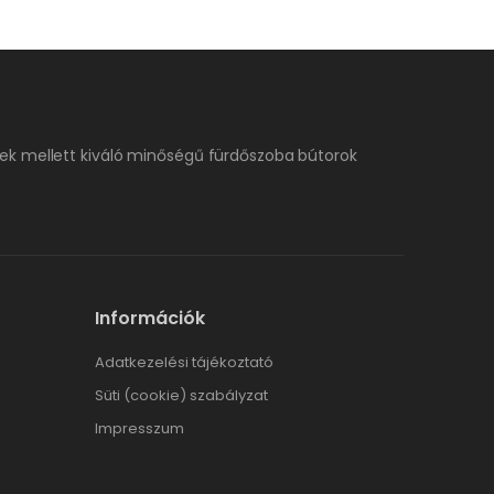
ek mellett kiváló minőségű fürdőszoba bútorok
Információk
Adatkezelési tájékoztató
Süti (cookie) szabályzat
Impresszum