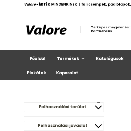
Valore
- ÉRTÉK MINDENKINEK | fali csempék, padlólapok
Térképes megjelenés::
Partnereink
Főoldal
Termékek
Katalógusok
Plakátok
Kapcsolat
Felhasználási terület
Felhasználási javaslat