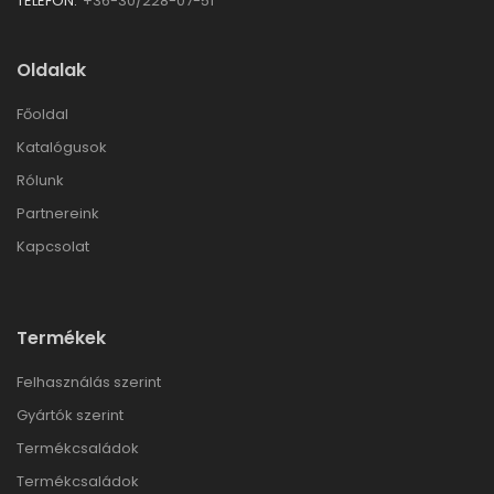
TELEFON:
+36-30/228-07-51
Oldalak
Főoldal
Katalógusok
Rólunk
Partnereink
Kapcsolat
Termékek
Felhasználás szerint
Gyártók szerint
Termékcsaládok
Termékcsaládok