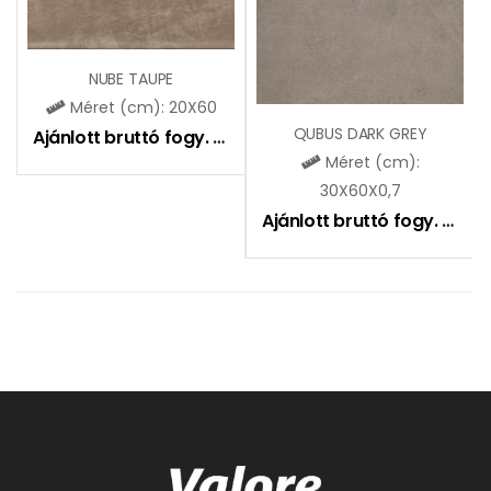
NUBE TAUPE
Méret (cm): 20X60
QUBUS DARK GREY
Ajánlott bruttó fogy. ár:
6990
Ft
Méret (cm):
30X60X0,7
Ajánlott bruttó fogy. ár:
7