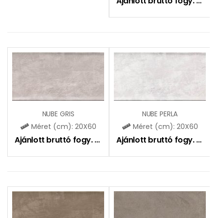
Ajánlott bruttó fogy. ár:
6
NUBE GRIS
NUBE PERLA
Méret (cm): 20X60
Méret (cm): 20X60
Ajánlott bruttó fogy. ár:
6990
Ft
Ajánlott bruttó fogy. ár:
6