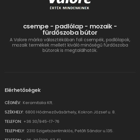
csempe - padlólap - mozaik -
fürdőszoba bútor
A Valore márka választékában fali csempék, padlólapok,
mozaik termékek mellett kiváló minőségű fürdőszoba
bútorok is megtalálhatók.
Elérhetőségek
CÉGNÉV:
Keramitalia Kft.
SZÉKHELY:
6800 Hódmezővásárhely, Kokron József u. 8.
TELEFON:
+36 30/945-17-76
TELEPHELY:
2310 Szigetszentmiklós, Petőfi Sándor u.135.