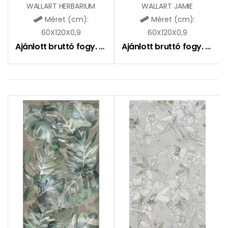
WALLART HERBARIUM
WALLART JAMIE
Méret (cm):
Méret (cm):
60X120X0,9
60X120X0,9
Ajánlott bruttó fogy. ár:
27490
Ft
Ajánlott bruttó fogy. ár:
2