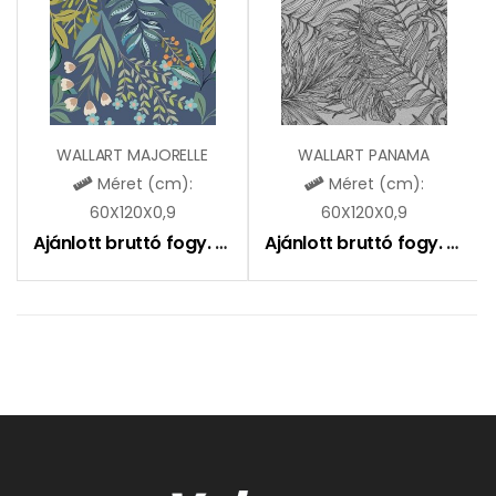
WALLART MAJORELLE
WALLART PANAMA
Méret (cm):
Méret (cm):
60X120X0,9
60X120X0,9
Ajánlott bruttó fogy. ár:
27490
Ft
Ajánlott bruttó fogy. ár:
2