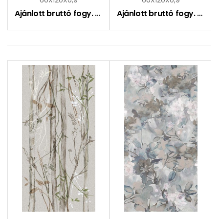
Ajánlott bruttó fogy. ár:
27490
Ft
Ajánlott bruttó fogy. ár:
2