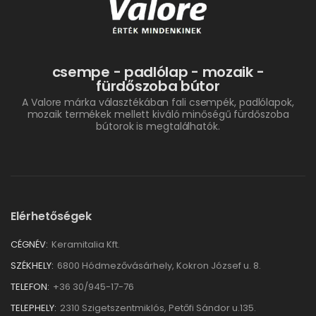
csempe - padlólap - mozaik -
fürdőszoba bútor
A Valore márka választékában fali csempék, padlólapok,
mozaik termékek mellett kiváló minőségű fürdőszoba
bútorok is megtalálhatók.
Elérhetőségek
CÉGNÉV:
Keramitalia Kft.
SZÉKHELY:
6800 Hódmezővásárhely, Kokron József u. 8.
TELEFON:
+36 30/945-17-76
TELEPHELY:
2310 Szigetszentmiklós, Petőfi Sándor u.135.