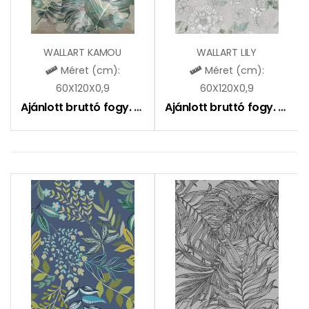
WALLART KAMOU
WALLART LILY
Méret (cm):
Méret (cm):
60X120X0,9
60X120X0,9
Ajánlott bruttó fogy. ár:
27490
Ft
Ajánlott bruttó fogy. ár:
2