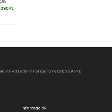
0,95
11090
Ft
ek mellett kiváló minőségű fürdőszoba bútorok
Információk