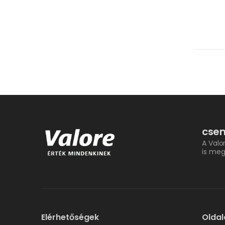
csem
A Valo
is meg
Elérhetőségek
Oldal