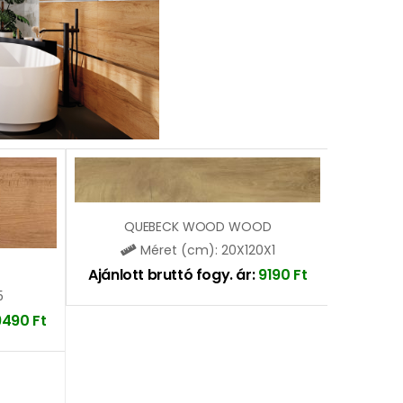
QUEBECK WOOD WOOD
Méret (cm): 20X120X1
Ajánlott bruttó fogy. ár:
9190
Ft
5
9490
Ft