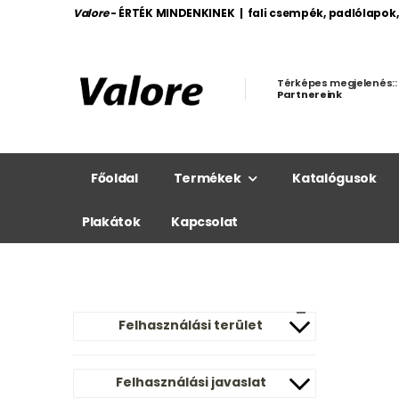
Valore
- ÉRTÉK MINDENKINEK | fali csempék, padlólapok
Térképes megjelenés::
Partnereink
Főoldal
Termékek
Katalógusok
Plakátok
Kapcsolat
Felhasználási terület
Felhasználási javaslat