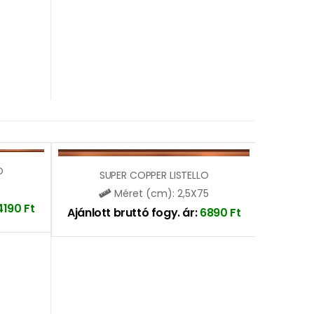
O
SUPER COPPER LISTELLO
Méret (cm): 2,5X75
4190
Ft
Ajánlott bruttó fogy. ár:
6890
Ft