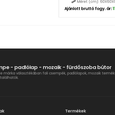
Méret (cm): 60X60X
Ajánlott bruttó fogy. ár:
pe - padlólap - mozaik - fürdőszoba bútor
re márka választékában fali csempék, padlólapok, mozaik termék
találhatók.
ak
Termékek