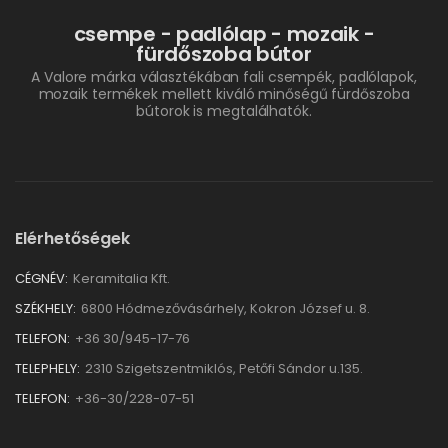
csempe - padlólap - mozaik -
fürdőszoba bútor
A Valore márka választékában fali csempék, padlólapok,
mozaik termékek mellett kiváló minőségű fürdőszoba
bútorok is megtalálhatók.
Elérhetőségek
CÉGNÉV:
Keramitalia Kft.
SZÉKHELY:
6800 Hódmezővásárhely, Kokron József u. 8.
TELEFON:
+36 30/945-17-76
TELEPHELY:
2310 Szigetszentmiklós, Petőfi Sándor u.135.
TELEFON:
+36-30/228-07-51