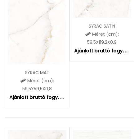
SYRAC SATIN
Méret (cm):
59,5X119,2X0,9
Ajánlott bruttó fogy. ár:
14
SYRAC MAT
Méret (cm):
59,5X59,5X0,8
Ajánlott bruttó fogy. ár:
10990
Ft