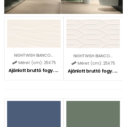
NIGHTWISH BIANCO STR A MAT
NIGHTWISH BIANCO STR B MAT
Méret (cm): 25X75
Méret (cm): 25X75
Ajánlott bruttó fogy. ár:
11400
Ft
Ajánlott bruttó fogy. ár:
11