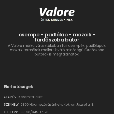
csempe - padlólap - mozaik -
fürdőszoba bútor
A Valore márka választékában fali csempék, padlólapok,
mozaik termékek mellett kiváló minőségű fürdőszoba
bútorok is megtalálhatók.
Elérhetőségek
CÉGNÉV:
Keramitalia Kft.
SZÉKHELY:
6800 Hódmezővásárhely, Kokron József u. 8.
TELEFON:
+36 30/945-17-76