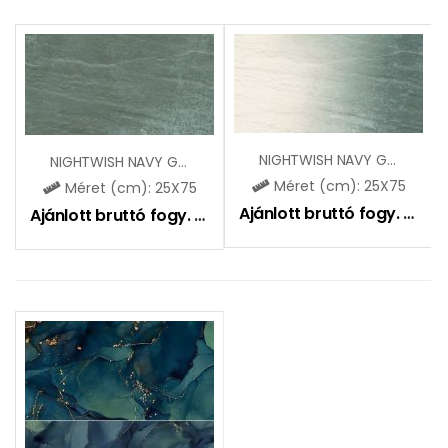
NIGHTWISH NAVY GREEN TONAL STR MAT
NIGHTWISH NAVY GREEN STR MAT
Méret (cm): 25X75
Méret (cm): 25X75
Ajánlott bruttó fogy. ár:
11
Ajánlott bruttó fogy. ár:
11400
Ft