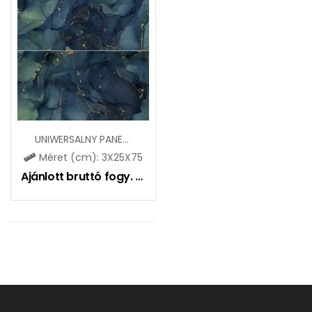
UNIWERSALNY PANEL SZKLANY NAVY
Méret (cm): 3X25X75
Ajánlott bruttó fogy. ár:
81800
Ft