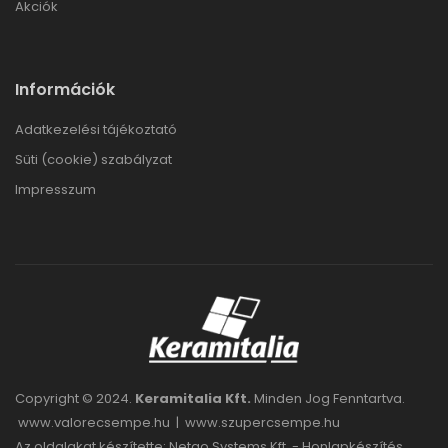
Akciók
Információk
Adatkezelési tájékoztató
Süti (cookie) szabályzat
Impresszum
Copyright © 2024.
Keramitalia Kft.
Minden Jog Fenntartva.
www.valorecsempe.hu
|
www.szupercsempe.hu
Az oldalakat készítette: Netgo Systems Kft. -
Honlapkészítés