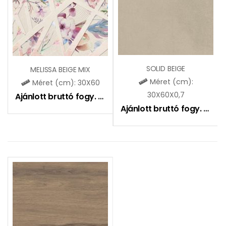
SOLID BEIGE
MELISSA BEIGE MIX
Méret (cm):
Méret (cm): 30X60
30X60X0,7
Ajánlott bruttó fogy. ár:
7290
Ft
Ajánlott bruttó fogy. ár:
6