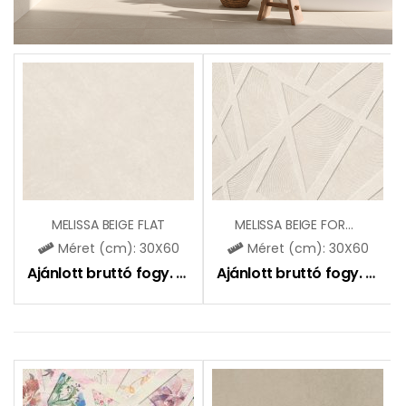
MELISSA BEIGE FLAT
MELISSA BEIGE FORMA
Méret (cm): 30X60
Méret (cm): 30X60
Ajánlott bruttó fogy. ár:
6690
Ft
Ajánlott bruttó fogy. ár:
7