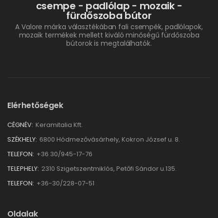
csempe - padlólap - mozaik -
fürdőszoba bútor
A Valore márka választékában fali csempék, padlólapok,
mozaik termékek mellett kiváló minőségű fürdőszoba
bútorok is megtalálhatók.
Elérhetőségek
CÉGNÉV:
Keramitalia Kft.
SZÉKHELY:
6800 Hódmezővásárhely, Kokron József u. 8.
TELEFON:
+36 30/945-17-76
TELEPHELY:
2310 Szigetszentmiklós, Petőfi Sándor u.135.
TELEFON:
+36-30/228-07-51
Oldalak