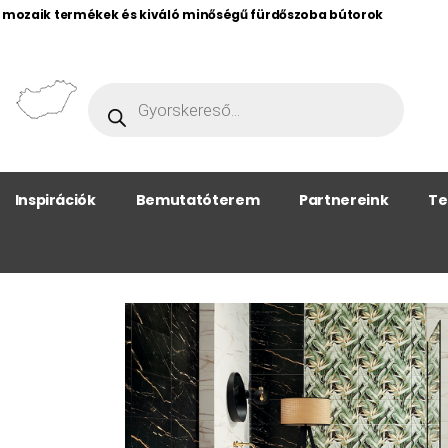
, mozaik termékek és kiváló minőségű fürdőszoba bútorok
Inspirációk
Bemutatóterem
Partnereink
Te