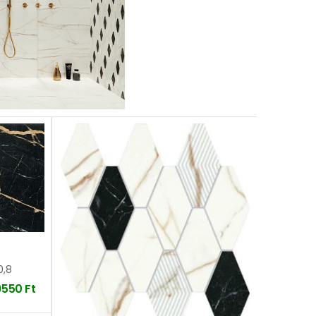
0,8
9550
Ft