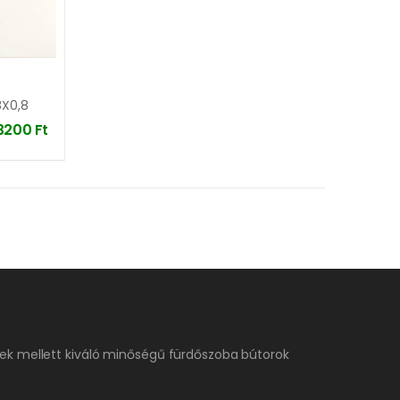
8X0,8
3200
Ft
ek mellett kiváló minőségű fürdőszoba bútorok