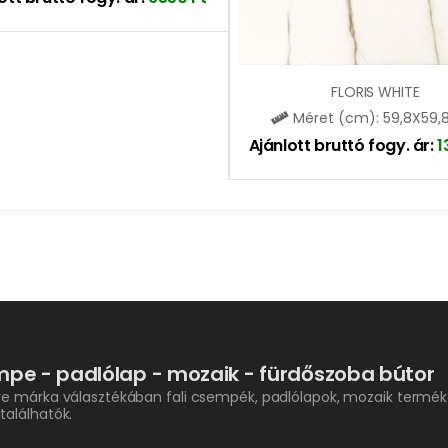
FLORIS WHITE
Méret (cm): 59,8X59,
Ajánlott bruttó fogy. ár:
1
pe - padlólap - mozaik - fürdőszoba bútor
re márka választékában fali csempék, padlólapok, mozaik termék
találhatók.