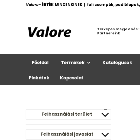
Valore
- ÉRTÉK MINDENKINEK | fali csempék, padlólapok
Térképes megjelenés::
Partnereink
Főoldal
Termékek
Katalógusok
Plakátok
Kapcsolat
Felhasználási terület
Felhasználási javaslat