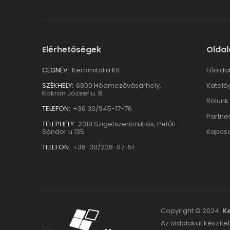
Elérhetőségek
Oldal
CÉGNÉV:
Keramitalia Kft.
Főolda
SZÉKHELY:
6800 Hódmezővásárhely,
Kataló
Kokron József u. 8.
Rólunk
TELEFON:
+36 30/945-17-76
Partne
TELEPHELY:
2310 Szigetszentmiklós, Petőfi
Sándor u.135.
Kapcso
TELEFON:
+36-30/228-07-51
Copyright © 2024.
Ke
Az oldalakat készítet