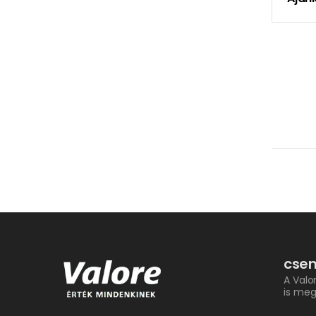
csem
A Valo
is meg