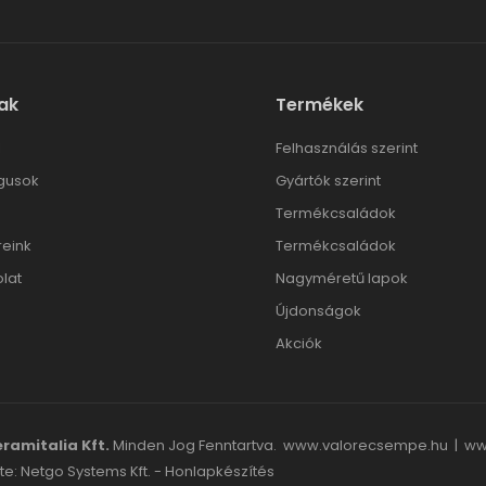
ak
Termékek
l
Felhasználás szerint
gusok
Gyártók szerint
Termékcsaládok
reink
Termékcsaládok
lat
Nagyméretű lapok
Újdonságok
Akciók
ramitalia Kft.
Minden Jog Fenntartva.
www.valorecsempe.hu
|
ww
te: Netgo Systems Kft. -
Honlapkészítés