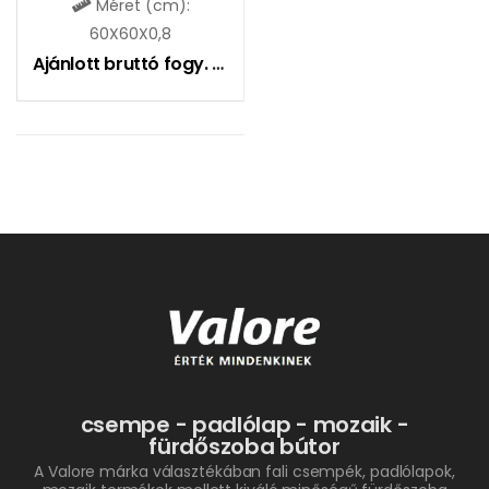
Méret (cm):
60X60X0,8
Ajánlott bruttó fogy. ár:
8990
Ft
csempe - padlólap - mozaik -
fürdőszoba bútor
A Valore márka választékában fali csempék, padlólapok,