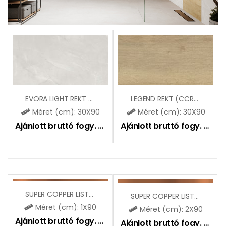
EVORA LIGHT REKT (CCR137)
LEGEND REKT (CCR55)
Méret (cm): 30X90
Méret (cm): 30X90
Ajánlott bruttó fogy. ár:
11590
Ft
Ajánlott bruttó fogy. ár:
11
SUPER COPPER LISTELLO
SUPER COPPER LISTELLO
Méret (cm): 1X90
Méret (cm): 2X90
Ajánlott bruttó fogy. ár:
4790
Ft
Ajánlott bruttó fogy. ár:
51