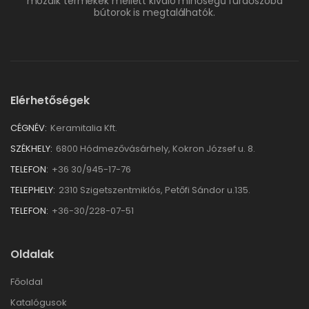
mozaik termékek mellett kiváló minőségű fürdőszoba
bútorok is megtalálhatók.
Elérhetőségek
CÉGNÉV:
Keramitalia Kft.
SZÉKHELY:
6800 Hódmezővásárhely, Kokron József u. 8.
TELEFON:
+36 30/945-17-76
TELEPHELY:
2310 Szigetszentmiklós, Petőfi Sándor u.135.
TELEFON:
+36-30/228-07-51
Oldalak
Főoldal
Katalógusok