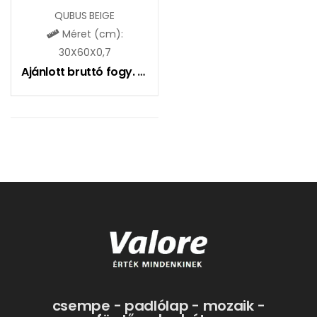
QUBUS BEIGE
Méret (cm):
30X60X0,7
Ajánlott bruttó fogy. ár:
7290
Ft
csempe - padlólap - mozaik -