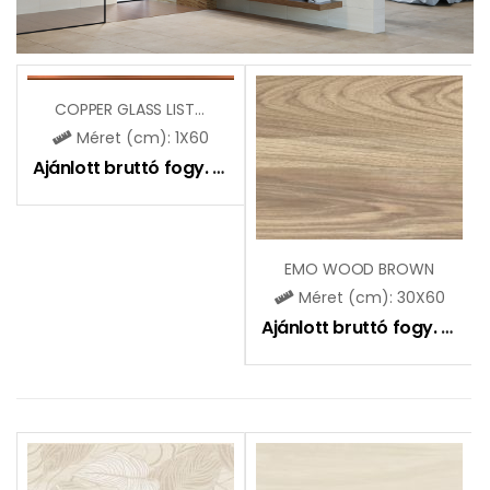
COPPER GLASS LISTELLO
Méret (cm): 1X60
Ajánlott bruttó fogy. ár:
4190
Ft
EMO WOOD BROWN
Méret (cm): 30X60
Ajánlott bruttó fogy. ár:
9