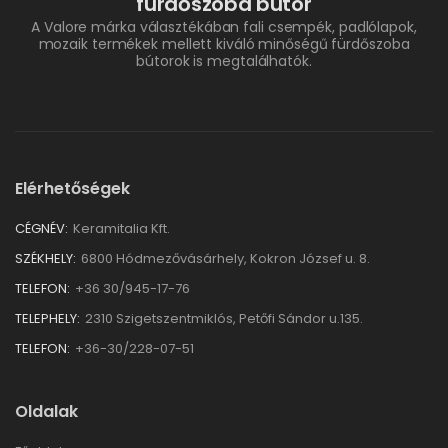
fürdőszoba bútor
A Valore márka választékában fali csempék, padlólapok,
mozaik termékek mellett kiváló minőségű fürdőszoba
bútorok is megtalálhatók.
Elérhetőségek
CÉGNÉV:
Keramitalia Kft.
SZÉKHELY:
6800 Hódmezővásárhely, Kokron József u. 8.
TELEFON:
+36 30/945-17-76
TELEPHELY:
2310 Szigetszentmiklós, Petőfi Sándor u.135.
TELEFON:
+36-30/228-07-51
Oldalak