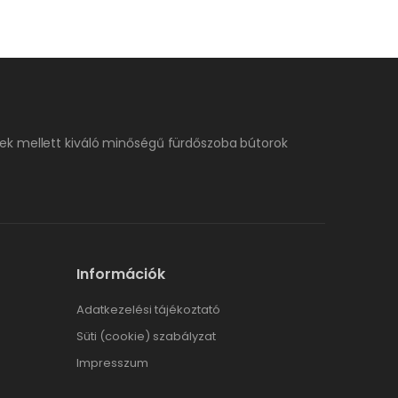
ek mellett kiváló minőségű fürdőszoba bútorok
Információk
Adatkezelési tájékoztató
Süti (cookie) szabályzat
Impresszum