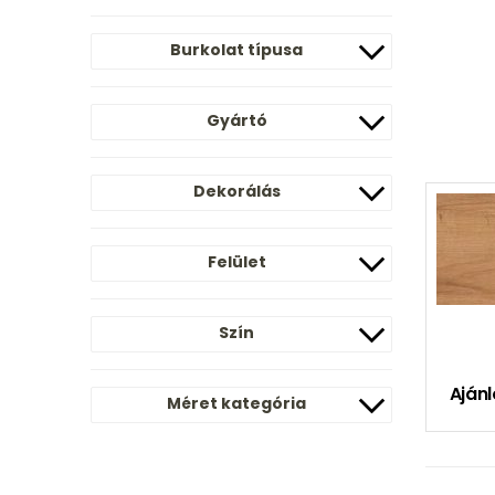
Burkolat típusa
Gyártó
Dekorálás
Felület
Szín
Ajánl
Méret kategória