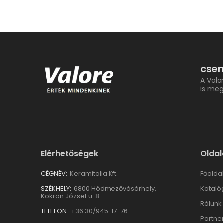
csem
A Valo
is meg
Elérhetőségek
Oldal
CÉGNÉV:
Keramitalia Kft.
Főolda
SZÉKHELY:
6800 Hódmezővásárhely,
Kataló
Kokron József u. 8.
Rólunk
TELEFON:
+36 30/945-17-76
Partne