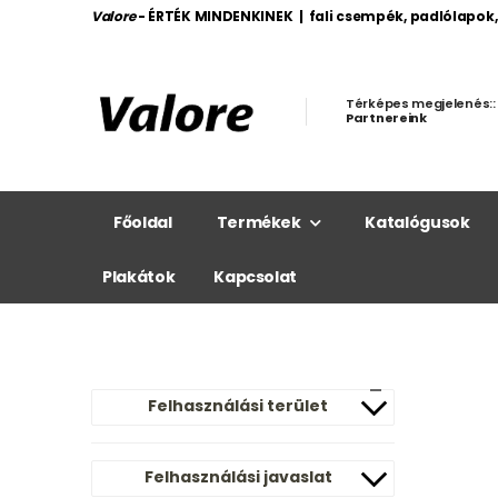
Valore
- ÉRTÉK MINDENKINEK | fali csempék, padlólapok
Térképes megjelenés::
Partnereink
Főoldal
Termékek
Katalógusok
Plakátok
Kapcsolat
Felhasználási terület
Felhasználási javaslat