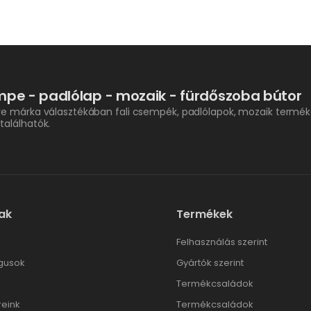
pe - padlólap - mozaik - fürdőszoba bútor
re márka választékában fali csempék, padlólapok, mozaik termék
találhatók.
ak
Termékek
l
Felhasználás szerint
gusok
Gyártók szerint
Termékcsaládok
reink
Termékcsaládok