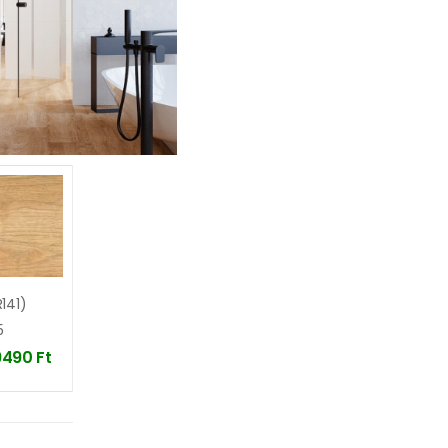
141)
5
9490
Ft