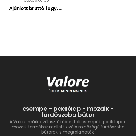
Ajánlott bruttó fogy. ár:
11090
Ft
csempe - padlólap - mozaik -
fürdőszoba bútor
A Valore márka választékában fali csempék, padlólapok,
mozaik termékek mellett kiváló minőségű fürdőszoba
bútorok is megtalálhatók.