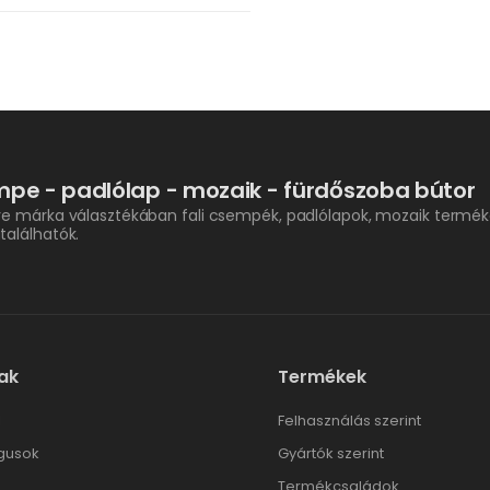
pe - padlólap - mozaik - fürdőszoba bútor
re márka választékában fali csempék, padlólapok, mozaik termék
találhatók.
ak
Termékek
l
Felhasználás szerint
gusok
Gyártók szerint
Termékcsaládok