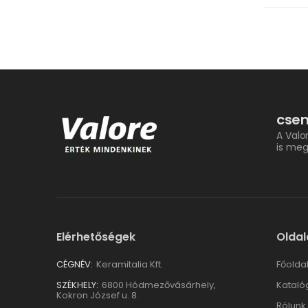
csem
A Valo
is meg
Elérhetőségek
Oldal
CÉGNÉV:
Keramitalia Kft.
Főolda
SZÉKHELY:
6800 Hódmezővásárhely,
Kataló
Kokron József u. 8.
Rólunk