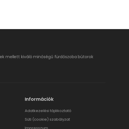
ek mellett kiváló minőségű fürdőszoba bútorok
Információk
Adatkezelési tájékoztató
Süti (cookie) szabályzat
Impresszum