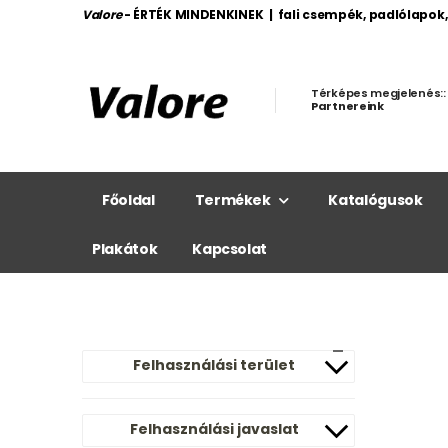
Valore
- ÉRTÉK MINDENKINEK | fali csempék, padlólapok
Térképes megjelenés::
Partnereink
Főoldal
Termékek
Katalógusok
Plakátok
Kapcsolat
Felhasználási terület
Felhasználási javaslat