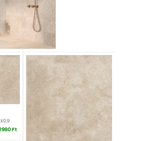
2X0,9
2990
Ft