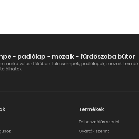
pe - padlólap - mozaik - fürdőszoba bútor
re márka választékában fali csempék, padlólapok, mozaik termék
találhatók.
ak
Termékek
l
Felhasználás szerint
gusok
Gyártók szerint