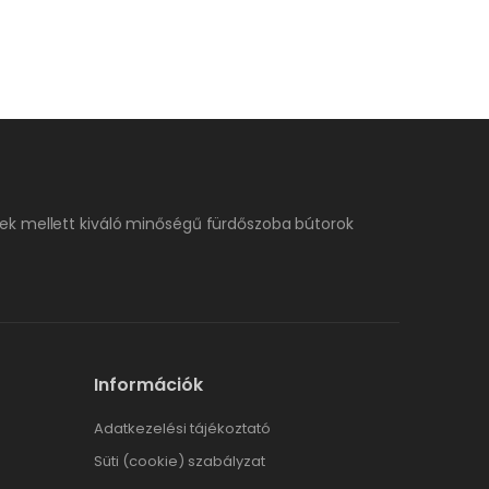
ek mellett kiváló minőségű fürdőszoba bútorok
Információk
Adatkezelési tájékoztató
Süti (cookie) szabályzat