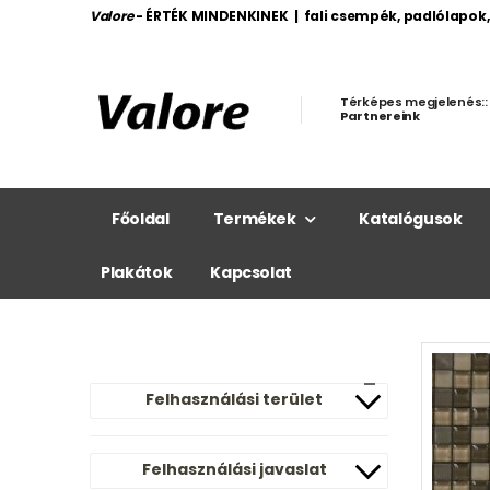
Valore
- ÉRTÉK MINDENKINEK | fali csempék, padlólapok
Térképes megjelenés::
Partnereink
Főoldal
Termékek
Katalógusok
Plakátok
Kapcsolat
Felhasználási terület
Felhasználási javaslat