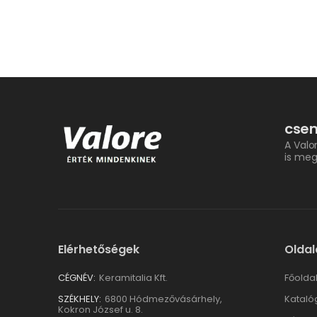
csem
A Valo
is meg
Elérhetőségek
Oldal
CÉGNÉV:
Keramitalia Kft.
Főolda
SZÉKHELY:
6800 Hódmezővásárhely,
Kataló
Kokron József u. 8.