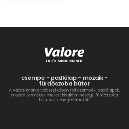
csempe - padlólap - mozaik -
fürdőszoba bútor
A Valore márka választékában fali csempék, padlólapok,
mozaik termékek mellett kiváló minőségű fürdőszoba
bútorok is megtalálhatók.