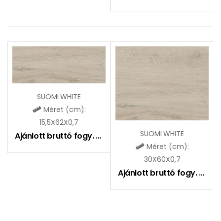
SUOMI WHITE
Méret (cm):
15,5X62X0,7
SUOMI WHITE
Ajánlott bruttó fogy. ár:
6490
Ft
Méret (cm):
30X60X0,7
Ajánlott bruttó fogy. ár:
6