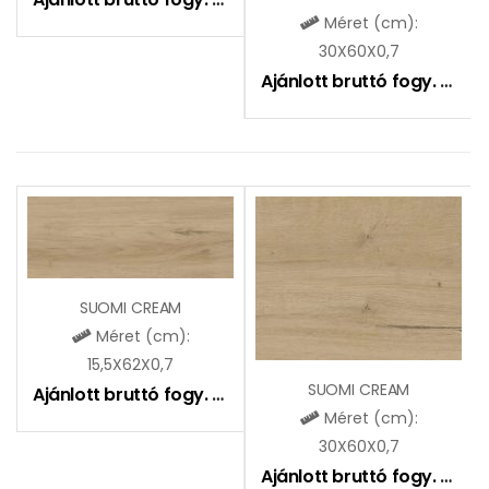
Méret (cm):
30X60X0,7
Ajánlott bruttó fogy. ár:
6
SUOMI CREAM
Méret (cm):
15,5X62X0,7
SUOMI CREAM
Ajánlott bruttó fogy. ár:
6490
Ft
Méret (cm):
30X60X0,7
Ajánlott bruttó fogy. ár:
6