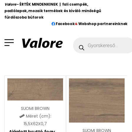
Valore
- ÉRTÉK MINDENKINEK | fali csempék,
padlólapok, mozaik termékek és kiváló minőségű
fürdőszoba bútorok
Facebook
Webshop partnereinknek
SUOMI BROWN
Méret (cm):
15,5X62X0,7
SUOMI BROWN
Ajánlott bruttó fogy. ár:
6490
Ft