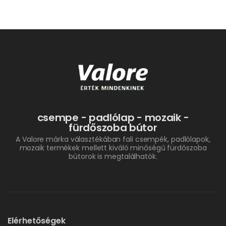
csempe - padlólap - mozaik -
fürdőszoba bútor
A Valore márka választékában fali csempék, padlólapok,
mozaik termékek mellett kiváló minőségű fürdőszoba
bútorok is megtalálhatók.
Elérhetőségek