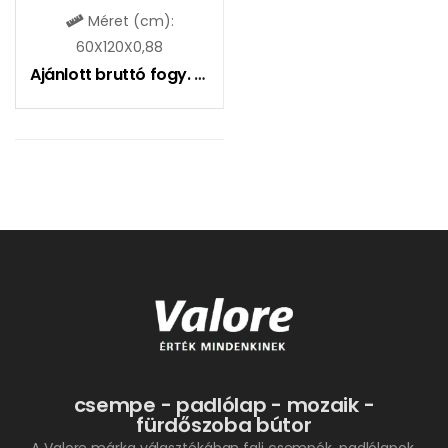
Méret (cm):
60X120X0,88
Ajánlott bruttó fogy. ár:
10990
Ft
csempe - padlólap - mozaik -
fürdőszoba bútor