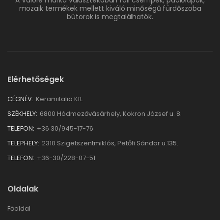
A Valore márka választékában fali csempék, padlólapok,
mozaik termékek mellett kiváló minőségű fürdőszoba
bútorok is megtalálhatók.
Elérhetőségek
CÉGNÉV:
Keramitalia Kft.
SZÉKHELY:
6800 Hódmezővásárhely, Kokron József u. 8.
TELEFON:
+36 30/945-17-76
TELEPHELY:
2310 Szigetszentmiklós, Petőfi Sándor u.135.
TELEFON:
+36-30/228-07-51
Oldalak
Főoldal