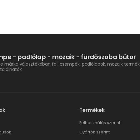
pe - padlólap - mozaik - fürdőszoba bútor
re márka választékában fali csempék, padlólapok, mozaik termék
találhatók.
ak
Termékek
l
Felhasználás szerint
gusok
Gyártók szerint