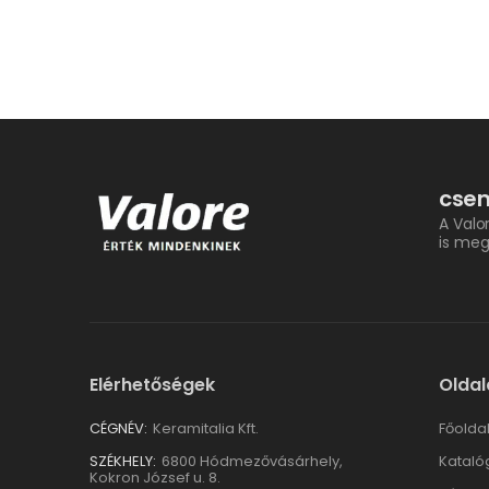
csem
A Valo
is meg
Elérhetőségek
Oldal
CÉGNÉV:
Keramitalia Kft.
Főolda
SZÉKHELY:
6800 Hódmezővásárhely,
Kataló
Kokron József u. 8.