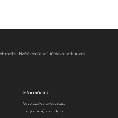
ek mellett kiváló minőségű fürdőszoba bútorok
Információk
Adatkezelési tájékoztató
Süti (cookie) szabályzat