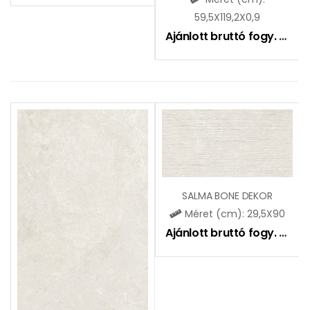
59,5X119,2X0,9
Ajánlott bruttó fogy. ár:
13
SALMA BONE DEKOR
Méret (cm): 29,5X90
Ajánlott bruttó fogy. ár:
11