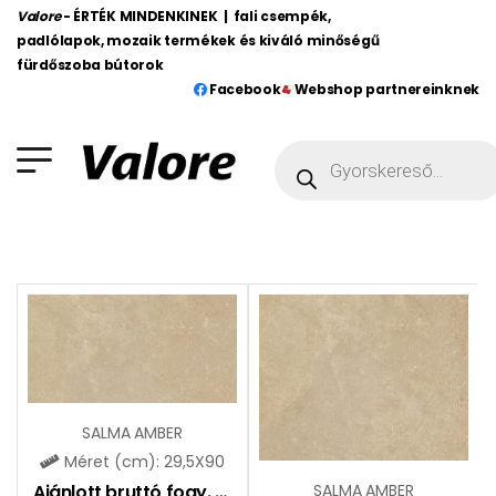
Valore
- ÉRTÉK MINDENKINEK | fali csempék,
padlólapok, mozaik termékek és kiváló minőségű
fürdőszoba bútorok
Facebook
Webshop partnereinknek
SALMA AMBER
Méret (cm): 29,5X90
Ajánlott bruttó fogy. ár:
10990
Ft
SALMA AMBER