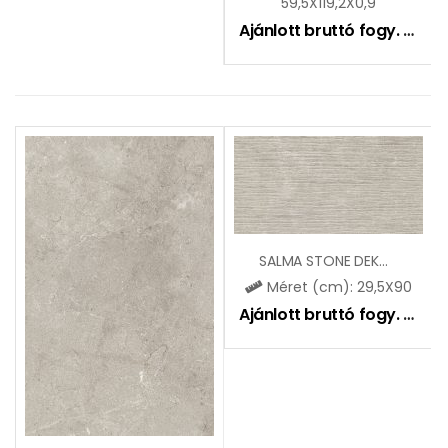
59,5X119,2X0,9
Ajánlott bruttó fogy. ár:
13
SALMA STONE DEKOR
Méret (cm): 29,5X90
Ajánlott bruttó fogy. ár:
11