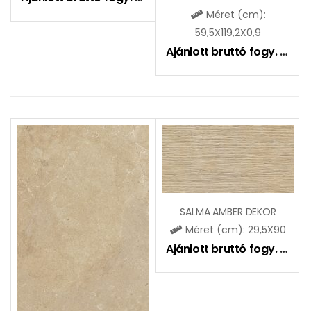
Méret (cm):
59,5X119,2X0,9
Ajánlott bruttó fogy. ár:
13
SALMA AMBER DEKOR
Méret (cm): 29,5X90
Ajánlott bruttó fogy. ár:
11