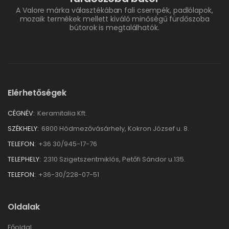
A Valore márka választékában fali csempék, padlólapok,
mozaik termékek mellett kiváló minőségű fürdőszoba
bútorok is megtalálhatók.
Elérhetőségek
CÉGNÉV:
Keramitalia Kft.
SZÉKHELY:
6800 Hódmezővásárhely, Kokron József u. 8.
TELEFON:
+36 30/945-17-76
TELEPHELY:
2310 Szigetszentmiklós, Petőfi Sándor u.135.
TELEFON:
+36-30/228-07-51
Oldalak
Főoldal