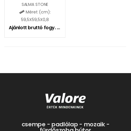
SALMA STONE
Méret (cm):
59,5X59,5X0,8
Ajánlott bruttó fogy. ár:
11490
Ft
csempe - padlólap - mozaik -
fürdőszoba bútor