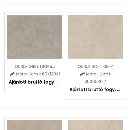
QUBUS GREY (SGR97)
QUBUS SOFT GREY
Méret (cm): 60X120X1
Méret (cm):
Ajánlott bruttó fogy. ár:
8990
Ft
30X60X0,7
Ajánlott bruttó fogy. ár:
7