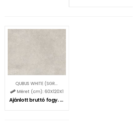
QUBUS WHITE (SGR99)
Méret (cm): 60X120X1
Ajánlott bruttó fogy. ár:
8990
Ft