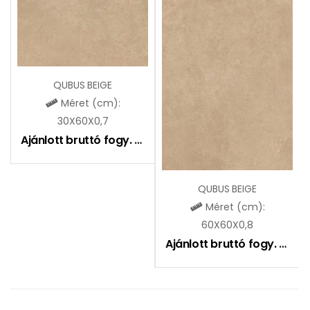
QUBUS BEIGE
Méret (cm):
30X60X0,7
Ajánlott bruttó fogy. ár:
7290
Ft
QUBUS BEIGE
Méret (cm):
60X60X0,8
Ajánlott bruttó fogy. ár:
8