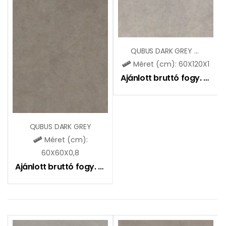
QUBUS DARK GREY (SGR96)
Méret (cm): 60X120X1
Ajánlott bruttó fogy. ár:
8
QUBUS DARK GREY
Méret (cm):
60X60X0,8
Ajánlott bruttó fogy. ár:
8890
Ft