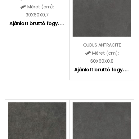
Méret (cm):
30X60X0,7
Ajánlott bruttó fogy. ár:
7290
Ft
QUBUS ANTRACITE
Méret (cm):
60X60X0,8
Ajánlott bruttó fogy. ár:
8