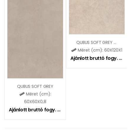
QUBUS SOFT GREY (SGR98)
Méret (cm): 60X120X1
Ajánlott bruttó fogy. ár:
8
QUBUS SOFT GREY
Méret (cm):
60X60X0,8
Ajánlott bruttó fogy. ár:
8890
Ft