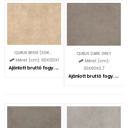
QUBUS BEIGE (SGR95)
QUBUS DARK GREY
Méret (cm): 60X120X1
Méret (cm):
Ajánlott bruttó fogy. ár:
8990
Ft
30X60X0,7
Ajánlott bruttó fogy. ár:
7