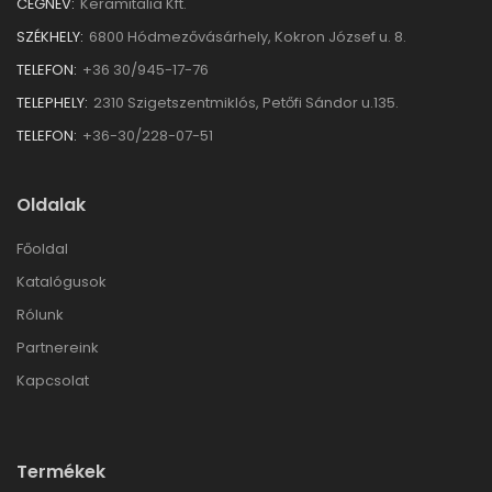
CÉGNÉV:
Keramitalia Kft.
SZÉKHELY:
6800 Hódmezővásárhely, Kokron József u. 8.
TELEFON:
+36 30/945-17-76
TELEPHELY:
2310 Szigetszentmiklós, Petőfi Sándor u.135.
TELEFON:
+36-30/228-07-51
Oldalak
Főoldal
Katalógusok
Rólunk
Partnereink
Kapcsolat
Termékek