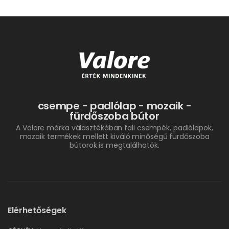
csempe - padlólap - mozaik -
fürdőszoba bútor
A Valore márka választékában fali csempék, padlólapok,
mozaik termékek mellett kiváló minőségű fürdőszoba
bútorok is megtalálhatók.
Elérhetőségek