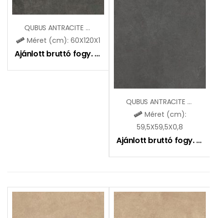
QUBUS ANTRACITE (SGR94)
Méret (cm): 60X120X1
Ajánlott bruttó fogy. ár:
8990
Ft
QUBUS ANTRACITE R1 RET
Méret (cm):
59,5X59,5X0,8
Ajánlott bruttó fogy. ár:
8