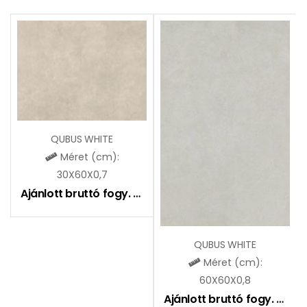
QUBUS WHITE
Méret (cm):
30X60X0,7
Ajánlott bruttó fogy. ár:
7290
Ft
QUBUS WHITE
Méret (cm):
60X60X0,8
Ajánlott bruttó fogy. ár:
8