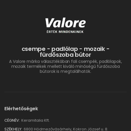
csempe - padlólap - mozaik -
fürdőszoba bútor
A Valore márka választékában fali csempék, padlólapok,
mozaik termékek mellett kiváló minőségű fürdőszoba
bútorok is megtalálhatók.
Elérhetőségek
CÉGNÉV:
Keramitalia Kft.
SZÉKHELY:
6800 Hódmezővásárhely, Kokron József u. 8.