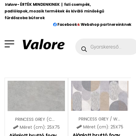
Valore
- ÉRTÉK MINDENKINEK | fali csempék,
padlólapok, mozaik termékek és kiváló minőségű
fürdőszoba bútorok
Facebook
Webshop partnereinknek
PRINCESS GREY / WHITE DEKOR
PRINCESS GREY (CCR151)
Méret (cm): 25X75
Méret (cm): 25X75
Ajánlott bruttó fogy. ár:
9
Ajánlott bruttó fogy. ár:
9490
Ft