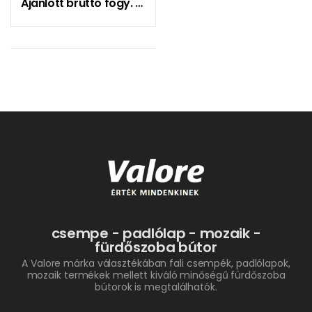
Ajánlott bruttó fogy. ár:
7190
Ft
csempe - padlólap - mozaik -
fürdőszoba bútor
A Valore márka választékában fali csempék, padlólapok,
mozaik termékek mellett kiváló minőségű fürdőszoba
bútorok is megtalálhatók.