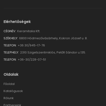
Elérhetőségek
CÉGNÉV:
Keramitalia Kft.
SZÉKHELY:
6800 Hódmezővásárhely, Kokron József u. 8.
TELEFON:
+36 30/945-17-76
TELEPHELY:
2310 Szigetszentmiklós, Petőfi Sándor u.135.
TELEFON:
+36-30/228-07-51
Oldalak
Főoldal
Katalógusok
Rólunk
Partnereink