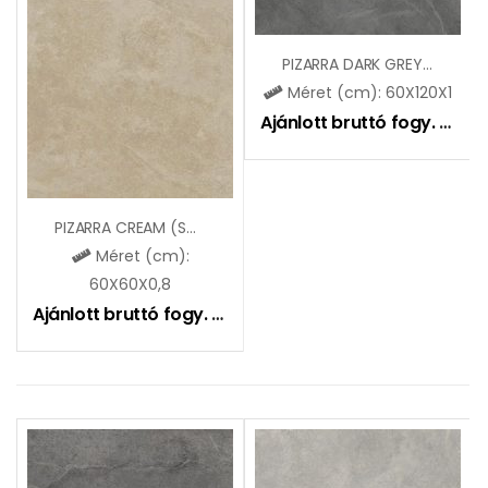
PIZARRA DARK GREY (SGR27)
Méret (cm): 60X120X1
Ajánlott bruttó fogy. ár:
9
PIZARRA CREAM (SGR260)
Méret (cm):
60X60X0,8
Ajánlott bruttó fogy. ár:
8990
Ft