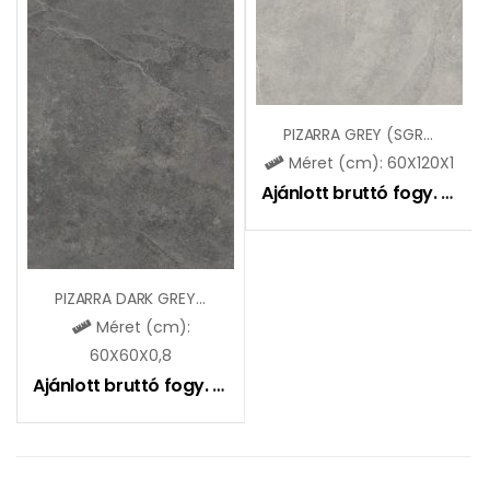
PIZARRA GREY (SGR26)
Méret (cm): 60X120X1
Ajánlott bruttó fogy. ár:
9
PIZARRA DARK GREY (SGR55)
Méret (cm):
60X60X0,8
Ajánlott bruttó fogy. ár:
8990
Ft