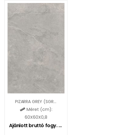
PIZARRA GREY (SGR54)
Méret (cm):
60X60X0,8
Ajánlott bruttó fogy. ár:
8990
Ft