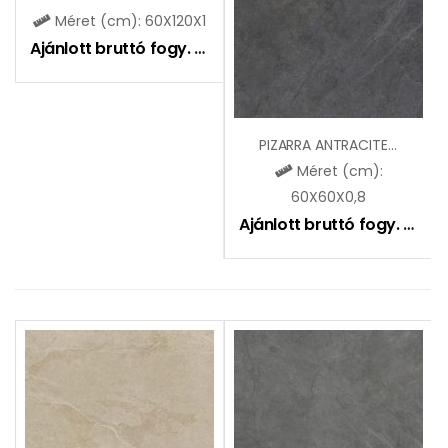
Méret (cm): 60X120X1
Ajánlott bruttó fogy. ár:
9990
Ft
PIZARRA ANTRACITE (SGR56)
Méret (cm):
60X60X0,8
Ajánlott bruttó fogy. ár:
8