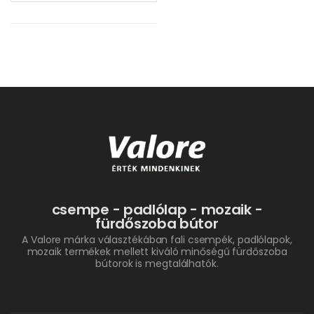
csempe - padlólap - mozaik -
fürdőszoba bútor
A Valore márka választékában fali csempék, padlólapok,
mozaik termékek mellett kiváló minőségű fürdőszoba
bútorok is megtalálhatók.