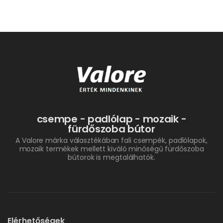
csempe - padlólap - mozaik -
fürdőszoba bútor
A Valore márka választékában fali csempék, padlólapok,
mozaik termékek mellett kiváló minőségű fürdőszoba
bútorok is megtalálhatók.
Elérhetőségek