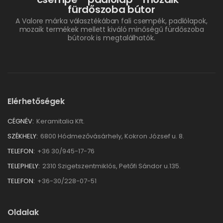
fürdőszoba bútor
A Valore márka választékában fali csempék, padlólapok,
mozaik termékek mellett kiváló minőségű fürdőszoba
bútorok is megtalálhatók.
Elérhetőségek
CÉGNÉV:
Keramitalia Kft.
SZÉKHELY:
6800 Hódmezővásárhely, Kokron József u. 8.
TELEFON:
+36 30/945-17-76
TELEPHELY:
2310 Szigetszentmiklós, Petőfi Sándor u.135.
TELEFON:
+36-30/228-07-51
Oldalak