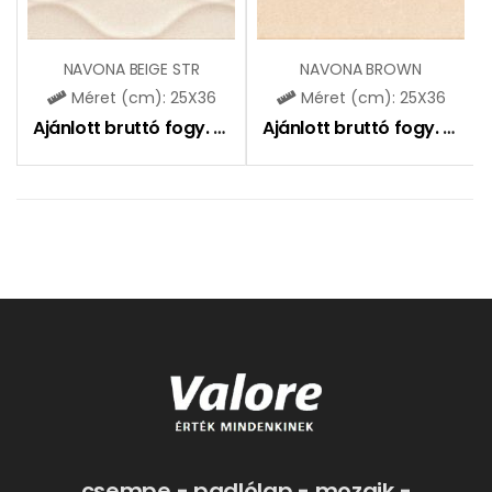
NAVONA BEIGE STR
NAVONA BROWN
Méret (cm): 25X36
Méret (cm): 25X36
Ajánlott bruttó fogy. ár:
7850
Ft
Ajánlott bruttó fogy. ár:
6
csempe - padlólap - mozaik -