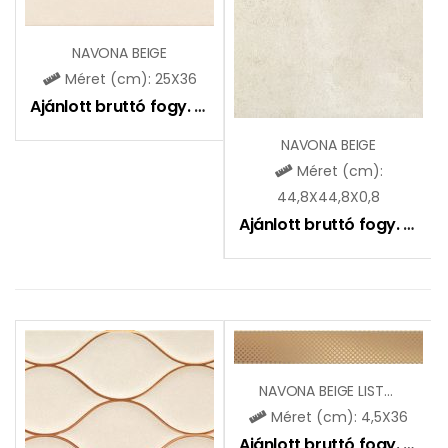
NAVONA BEIGE
Méret (cm): 25X36
Ajánlott bruttó fogy. ár:
6950
Ft
NAVONA BEIGE
Méret (cm):
44,8X44,8X0,8
Ajánlott bruttó fogy. ár:
11
NAVONA BEIGE LISTELLO
Méret (cm): 4,5X36
Ajánlott bruttó fogy. ár:
17