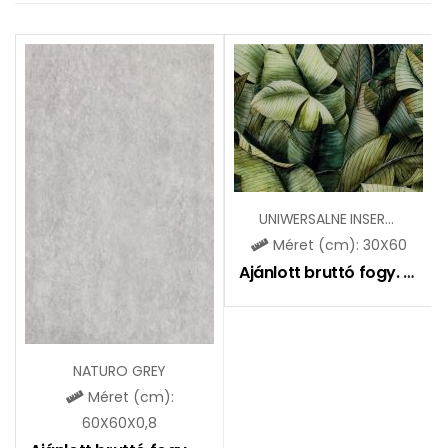
UNIWERSALNE INSERTO SZKLANE LEAF A
Méret (cm): 30X60
Ajánlott bruttó fogy. ár:
2
NATURO GREY
Méret (cm):
60X60X0,8