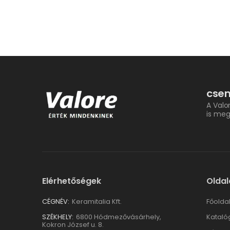
csem
A Valo
is meg
Elérhetőségek
Oldal
CÉGNÉV:
Keramitalia Kft.
Főolda
SZÉKHELY:
6800 Hódmezővásárhely,
Kataló
Kokron József u. 8.