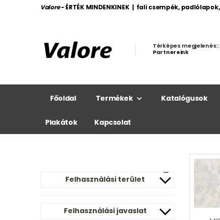
Valore
- ÉRTÉK MINDENKINEK | fali csempék, padlólapok
Térképes megjelenés::
Partnereink
Főoldal
Termékek
Katalógusok
Plakátok
Kapcsolat
Felhasználási terület
Felhasználási javaslat