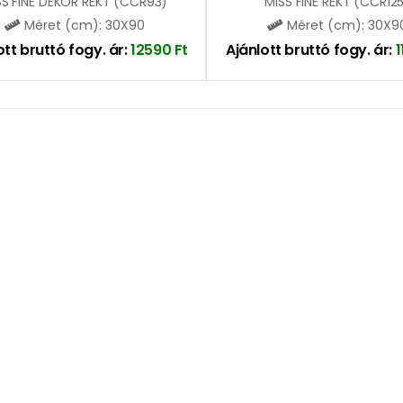
SS FINE DEKOR REKT (CCR93)
MISS FINE REKT (CCR12
Méret (cm): 30X90
Méret (cm): 30X9
ott bruttó fogy. ár:
12590
Ft
Ajánlott bruttó fogy. ár: