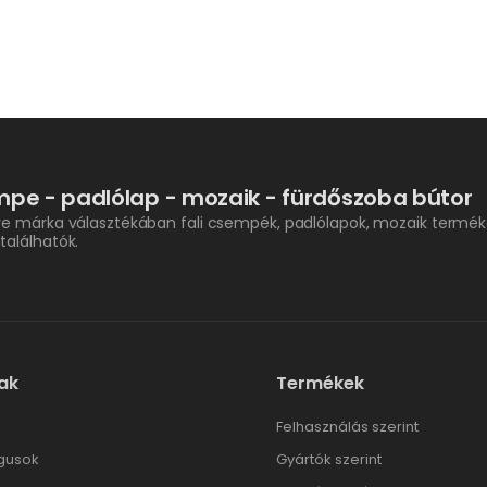
pe - padlólap - mozaik - fürdőszoba bútor
re márka választékában fali csempék, padlólapok, mozaik termék
találhatók.
ak
Termékek
l
Felhasználás szerint
gusok
Gyártók szerint