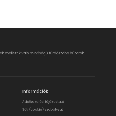
ek mellett kiváló minőségű fürdőszoba bútorok
Információk
Adatkezelési tájékoztató
Süti (cookie) szabályzat