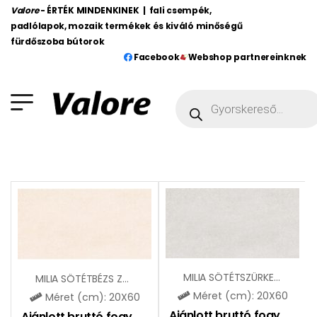
Valore
- ÉRTÉK MINDENKINEK | fali csempék,
padlólapok, mozaik termékek és kiváló minőségű
fürdőszoba bútorok
Facebook
Webshop partnereinknek
MILIA SÖTÉTSZÜRKE ZBD62125
MILIA SÖTÉTBÉZS ZBD62123
Méret (cm): 20X60
Méret (cm): 20X60
Ajánlott bruttó fogy. ár:
6
Ajánlott bruttó fogy. ár:
6495
Ft