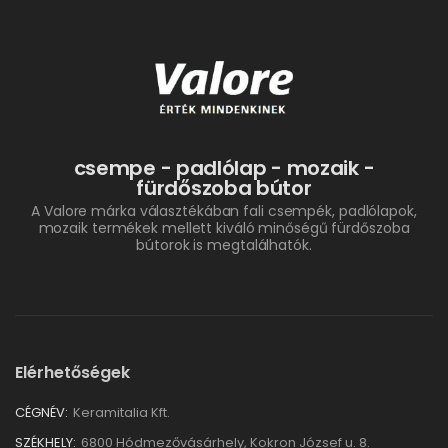
csempe - padlólap - mozaik -
fürdőszoba bútor
A Valore márka választékában fali csempék, padlólapok,
mozaik termékek mellett kiváló minőségű fürdőszoba
bútorok is megtalálhatók.
Elérhetőségek
CÉGNÉV:
Keramitalia Kft.
SZÉKHELY:
6800 Hódmezővásárhely, Kokron József u. 8.