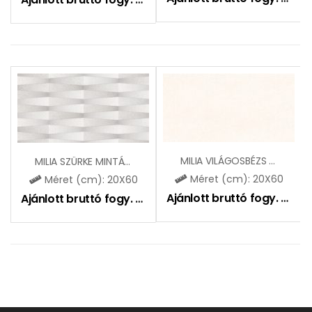
MILIA VILÁGOSBÉZS ZBD62122
MILIA SZÜRKE MINTÁS 3D ZBD62129
Méret (cm): 20X60
Méret (cm): 20X60
Ajánlott bruttó fogy. ár:
6
Ajánlott bruttó fogy. ár:
6995
Ft