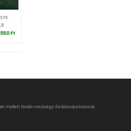
 STR
,8
11550
Ft
ek mellett kiváló minőségű fürdőszoba bútorok