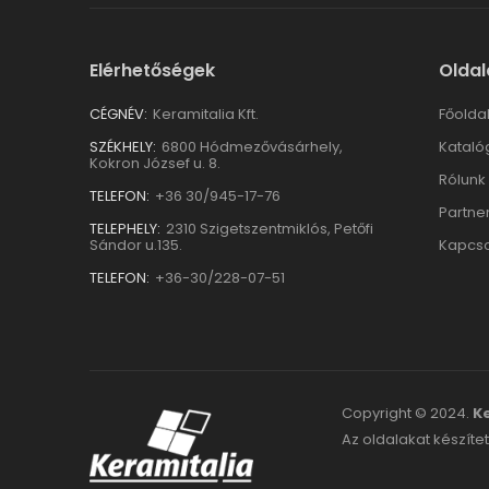
Elérhetőségek
Oldal
CÉGNÉV:
Keramitalia Kft.
Főolda
SZÉKHELY:
6800 Hódmezővásárhely,
Kataló
Kokron József u. 8.
Rólunk
TELEFON:
+36 30/945-17-76
Partne
TELEPHELY:
2310 Szigetszentmiklós, Petőfi
Sándor u.135.
Kapcso
TELEFON:
+36-30/228-07-51
Copyright © 2024.
Ke
Az oldalakat készítet