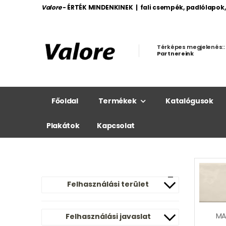
Valore
- ÉRTÉK MINDENKINEK | fali csempék, padlólapok
Térképes megjelenés::
Partnereink
Főoldal
Termékek
Katalógusok
Plakátok
Kapcsolat
Felhasználási terület
MA
Felhasználási javaslat