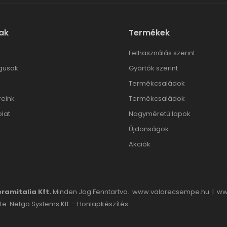
ak
Termékek
l
Felhasználás szerint
gusok
Gyártók szerint
Termékcsaládok
reink
Termékcsaládok
lat
Nagyméretű lapok
Újdonságok
Akciók
ramitalia Kft.
Minden Jog Fenntartva.
www.valorecsempe.hu
|
ww
te: Netgo Systems Kft. -
Honlapkészítés