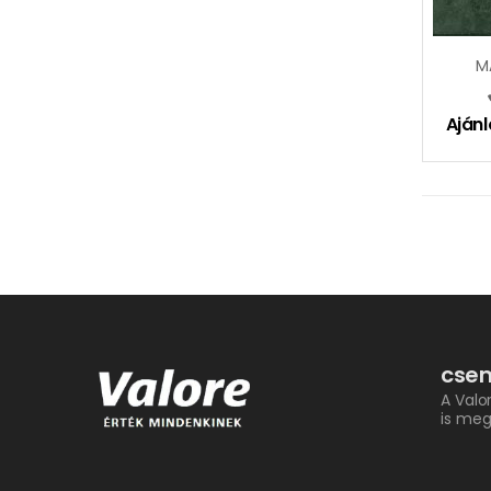
M
Ajánl
csem
A Valo
is meg