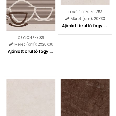
ILDIKÓ 1 BÉZS ZBE353
Méret (cm): 20X30
Ajánlott bruttó fogy. ár:
51
CEYLON F-3021
Méret (cm): 2X20X30
Ajánlott bruttó fogy. ár:
4055
Ft