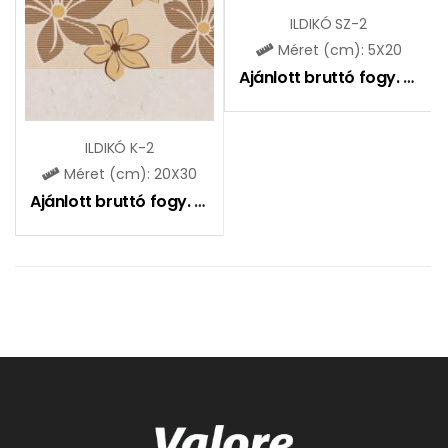
ILDIKÓ SZ-2
Méret (cm): 5X20
Ajánlott bruttó fogy. ár:
11
ILDIKÓ K-2
Méret (cm): 20X30
Ajánlott bruttó fogy. ár:
1835
Ft