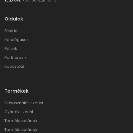
TELEFON:
+36-30/228-07-51
Oldalak
Főoldal
Katalógusok
Rólunk
Partnereink
Kapcsolat
Termékek
Felhasználás szerint
Gyártók szerint
Termékcsaládok
Termékcsaládok