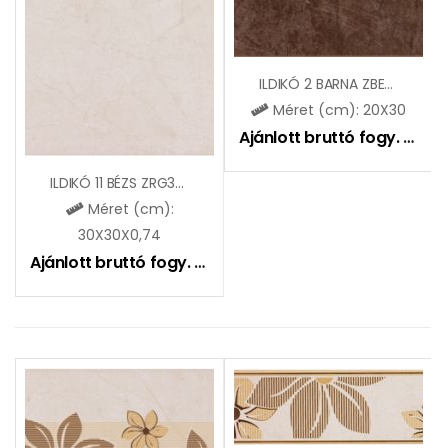
ILDIKÓ 2 BARNA ZBE354
Méret (cm): 20X30
Ajánlott bruttó fogy. ár:
51
ILDIKÓ 11 BÉZS ZRG32177
Méret (cm):
30X30X0,74
Ajánlott bruttó fogy. ár:
5495
Ft