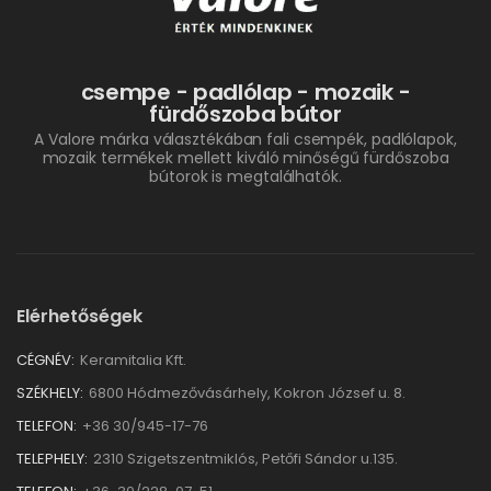
csempe - padlólap - mozaik -
fürdőszoba bútor
A Valore márka választékában fali csempék, padlólapok,
mozaik termékek mellett kiváló minőségű fürdőszoba
bútorok is megtalálhatók.
Elérhetőségek
CÉGNÉV:
Keramitalia Kft.
SZÉKHELY:
6800 Hódmezővásárhely, Kokron József u. 8.
TELEFON:
+36 30/945-17-76
TELEPHELY:
2310 Szigetszentmiklós, Petőfi Sándor u.135.