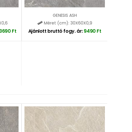
GENESIS ASH
X0,6
Méret (cm): 30X60X0,9
3690
Ft
Ajánlott bruttó fogy. ár:
9490
Ft