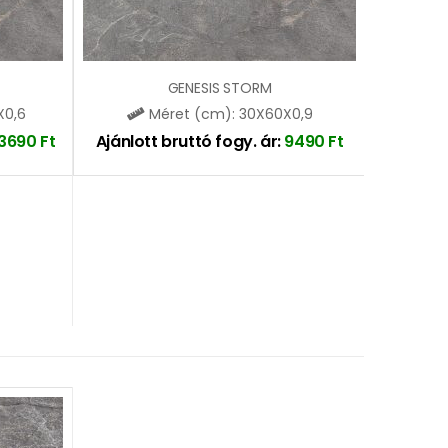
GENESIS STORM
X0,6
Méret (cm): 30X60X0,9
3690
Ft
Ajánlott bruttó fogy. ár:
9490
Ft