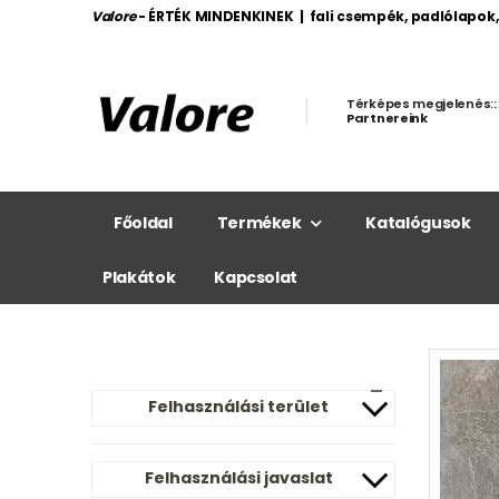
Valore
- ÉRTÉK MINDENKINEK | fali csempék, padlólapok
Térképes megjelenés::
Partnereink
Főoldal
Termékek
Katalógusok
Plakátok
Kapcsolat
Felhasználási terület
Felhasználási javaslat