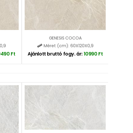
GENESIS COCOA
0,9
Méret (cm): 60X120X0,9
9490
Ft
Ajánlott bruttó fogy. ár:
10990
Ft