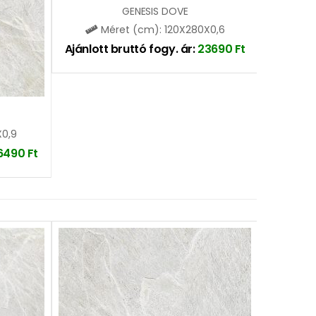
GENESIS DOVE
Méret (cm): 120X280X0,6
Ajánlott bruttó fogy. ár:
23690
Ft
X0,9
6490
Ft