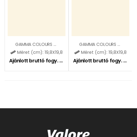
GAMMA COLOURS BIALA MAT
GAMMA COLOURS BIALA POLYSK
Méret (cm): 19,8X19,8
Méret (cm): 19,8X19,8
Ajánlott bruttó fogy. ár:
5900
Ft
Ajánlott bruttó fogy. ár:
61