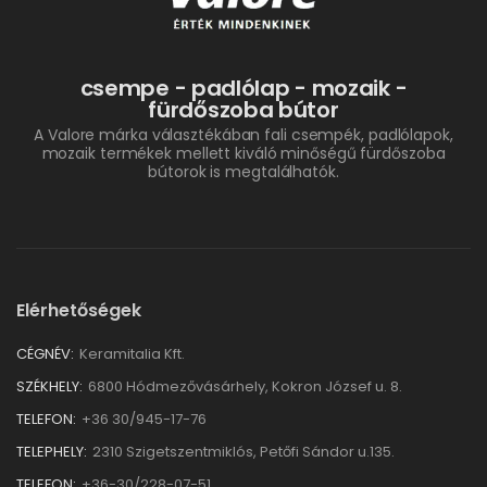
csempe - padlólap - mozaik -
fürdőszoba bútor
A Valore márka választékában fali csempék, padlólapok,
mozaik termékek mellett kiváló minőségű fürdőszoba
bútorok is megtalálhatók.
Elérhetőségek
CÉGNÉV:
Keramitalia Kft.
SZÉKHELY:
6800 Hódmezővásárhely, Kokron József u. 8.
TELEFON:
+36 30/945-17-76
TELEPHELY:
2310 Szigetszentmiklós, Petőfi Sándor u.135.
TELEFON:
+36-30/228-07-51