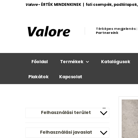
Valore
- ÉRTÉK MINDENKINEK | fali csempék, padlólapok
Térképes megjelenés::
Partnereink
Főoldal
Termékek
Katalógusok
Plakátok
Kapcsolat
Felhasználási terület
Felhasználási javaslat