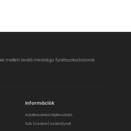
ek mellett kiváló minőségű fürdőszoba bútorok
Információk
Adatkezelési tájékoztató
Süti (cookie) szabályzat