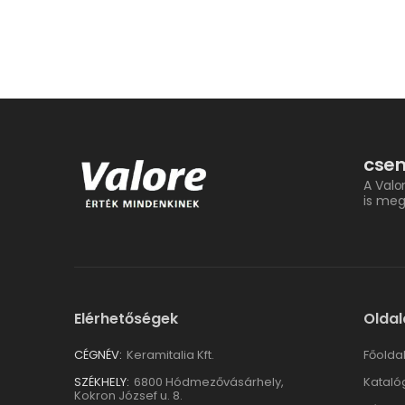
csem
A Valo
is meg
Elérhetőségek
Oldal
CÉGNÉV:
Keramitalia Kft.
Főolda
SZÉKHELY:
6800 Hódmezővásárhely,
Kataló
Kokron József u. 8.