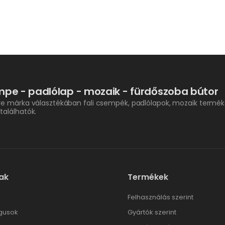
pe - padlólap - mozaik - fürdőszoba bútor
re márka választékában fali csempék, padlólapok, mozaik termék
találhatók.
ak
Termékek
l
Felhasználás szerint
gusok
Gyártók szerint