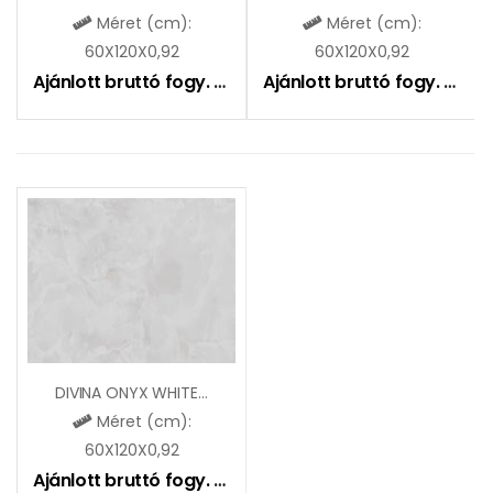
Méret (cm):
Méret (cm):
60X120X0,92
60X120X0,92
Ajánlott bruttó fogy. ár:
9490
Ft
Ajánlott bruttó fogy. ár:
9
DIVINA ONYX WHITE LAPPATO
Méret (cm):
60X120X0,92
Ajánlott bruttó fogy. ár:
9490
Ft