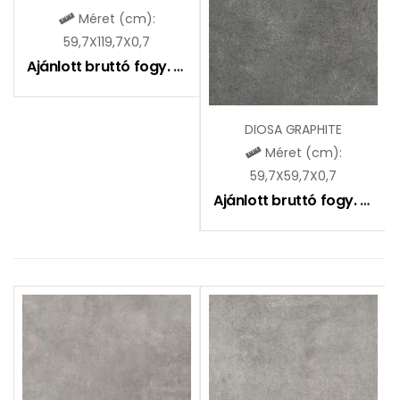
Méret (cm):
59,7X119,7X0,7
Ajánlott bruttó fogy. ár:
9290
Ft
DIOSA GRAPHITE
Méret (cm):
59,7X59,7X0,7
Ajánlott bruttó fogy. ár:
7