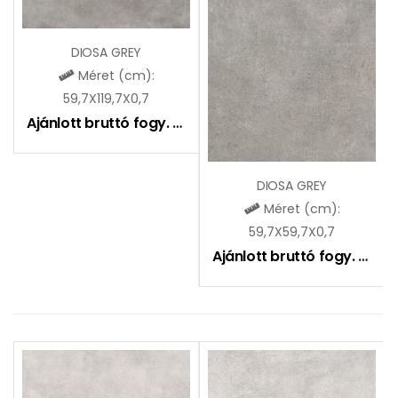
DIOSA GREY
Méret (cm):
59,7X119,7X0,7
Ajánlott bruttó fogy. ár:
9290
Ft
DIOSA GREY
Méret (cm):
59,7X59,7X0,7
Ajánlott bruttó fogy. ár:
7