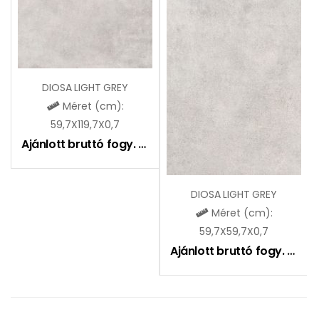
DIOSA LIGHT GREY
Méret (cm):
59,7X119,7X0,7
Ajánlott bruttó fogy. ár:
9290
Ft
DIOSA LIGHT GREY
Méret (cm):
59,7X59,7X0,7
Ajánlott bruttó fogy. ár:
7