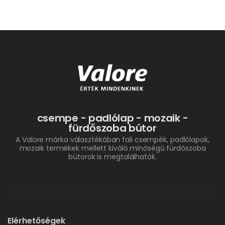
csempe - padlólap - mozaik -
fürdőszoba bútor
A Valore márka választékában fali csempék, padlólapok,
mozaik termékek mellett kiváló minőségű fürdőszoba
bútorok is megtalálhatók.
Elérhetőségek