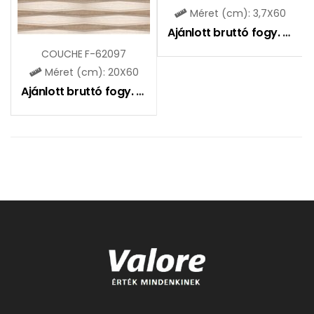
Méret (cm): 3,7X60
Ajánlott bruttó fogy. ár:
2
COUCHE F-62097
Méret (cm): 20X60
Ajánlott bruttó fogy. ár:
4505
Ft