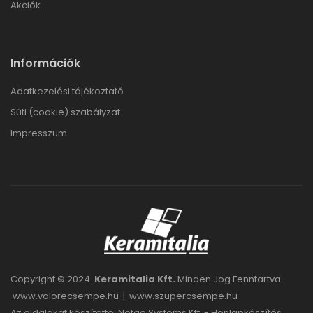
Akciók
Információk
Adatkezelési tájékoztató
Süti (cookie) szabályzat
Impresszum
Copyright © 2024.
Keramitalia Kft.
Minden Jog Fenntartva.
www.valorecsempe.hu
|
www.szupercsempe.hu
Az oldalakat készítette: Netgo Systems Kft. -
Honlapkészítés