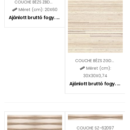
COUCHE BÉZS ZBD62095
Méret (cm): 20X60
Ajánlott bruttó fogy. ár:
6495
Ft
COUCHE BÉZS ZGD32095
Méret (cm):
30X30X0,74
Ajánlott bruttó fogy. ár:
5
COUCHE SZ-62097