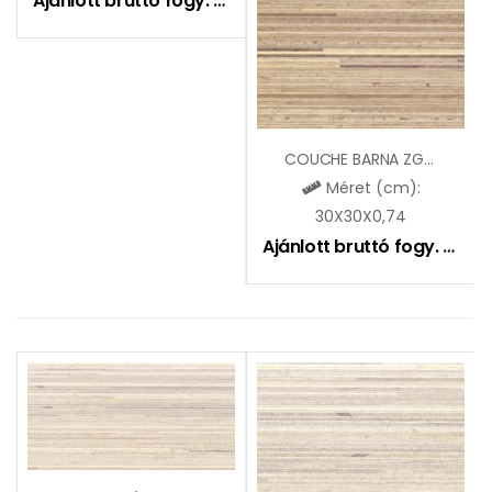
Ajánlott bruttó fogy. ár:
6495
Ft
COUCHE BARNA ZGD32096
Méret (cm):
30X30X0,74
Ajánlott bruttó fogy. ár:
5