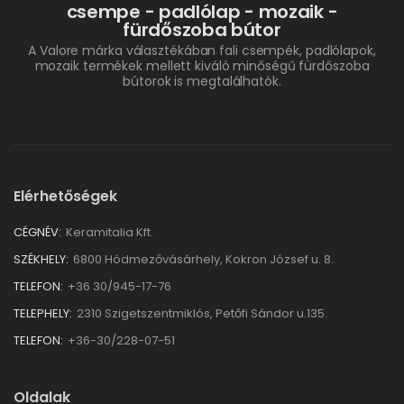
csempe - padlólap - mozaik -
fürdőszoba bútor
A Valore márka választékában fali csempék, padlólapok,
mozaik termékek mellett kiváló minőségű fürdőszoba
bútorok is megtalálhatók.
Elérhetőségek
CÉGNÉV:
Keramitalia Kft.
SZÉKHELY:
6800 Hódmezővásárhely, Kokron József u. 8.
TELEFON:
+36 30/945-17-76
TELEPHELY:
2310 Szigetszentmiklós, Petőfi Sándor u.135.
TELEFON:
+36-30/228-07-51
Oldalak