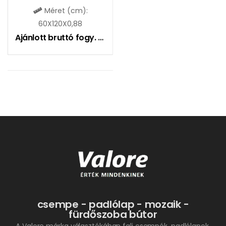
Méret (cm):
60X120X0,88
Ajánlott bruttó fogy. ár:
9490
Ft
csempe - padlólap - mozaik -
fürdőszoba bútor