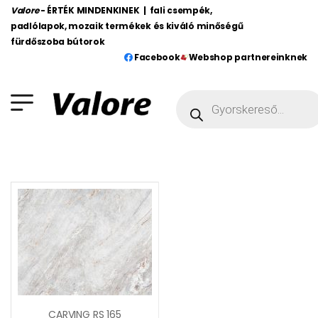
Valore
- ÉRTÉK MINDENKINEK | fali csempék,
padlólapok, mozaik termékek és kiváló minőségű
fürdőszoba bútorok
Facebook
Webshop partnereinknek
CARVING RS 165