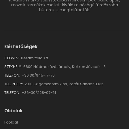
A Valore márka választékában fali csempék, padlólapok,
mozaik termékek mellett kiváló minőségű fürdőszoba
bútorok is megtalálhatók.
Elérhetőségek
CÉGNÉV:
Keramitalia Kft.
SZÉKHELY:
6800 Hódmezővásárhely, Kokron József u. 8.
TELEFON:
+36 30/945-17-76
TELEPHELY:
2310 Szigetszentmiklós, Petőfi Sándor u.135.
TELEFON:
+36-30/228-07-51
Oldalak
Főoldal