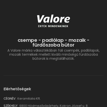
csempe - padlólap - mozaik -
fürdőszoba bútor
A Valore márka választékában fali csempék, padlólapok,
mozaik termékek mellett kiváló minőségű fürdőszoba
bútorok is megtalálhatók.
Elérhetőségek
CÉGNÉV:
Keramitalia Kft.
SZÉKHELY:
6800 Hódmezővásárhely, Kokron József u. 8.