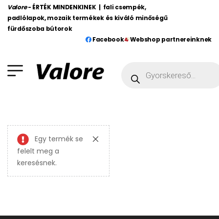
Valore
- ÉRTÉK MINDENKINEK | fali csempék,
padlólapok, mozaik termékek és kiváló minőségű
fürdőszoba bútorok
Facebook
Webshop partnereinknek
Egy termék se
felelt meg a
keresésnek.