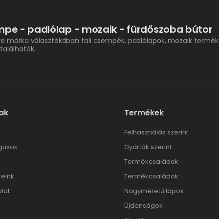
pe - padlólap - mozaik - fürdőszoba bútor
re márka választékában fali csempék, padlólapok, mozaik termék
találhatók.
ak
Termékek
l
Felhasználás szerint
gusok
Gyártók szerint
Termékcsaládok
reink
Termékcsaládok
lat
Nagyméretű lapok
Újdonságok