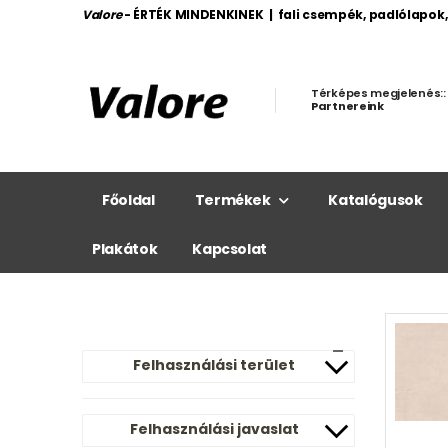
Valore
- ÉRTÉK MINDENKINEK | fali csempék, padlólapok
Térképes megjelenés::
Partnereink
Főoldal
Termékek
Katalógusok
Plakátok
Kapcsolat
Felhasználási terület
Felhasználási javaslat