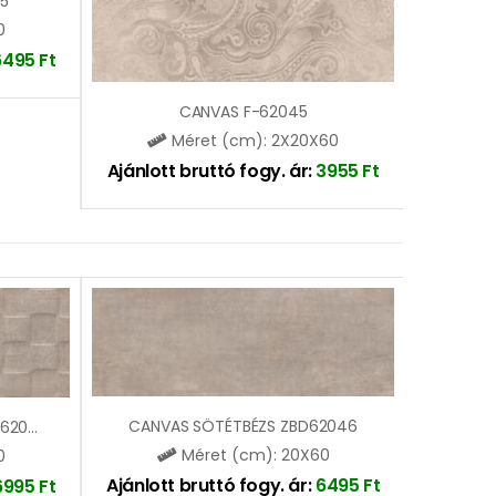
5
0
6495
Ft
CANVAS F-62045
Méret (cm): 2X20X60
Ajánlott bruttó fogy. ár:
3955
Ft
CANVAS SÖTÉTBÉZS ZBD62046
CANVAS SÖTÉTBÉZS 3D ZBD62047
Méret (cm): 20X60
0
Ajánlott bruttó fogy. ár:
6495
Ft
6995
Ft