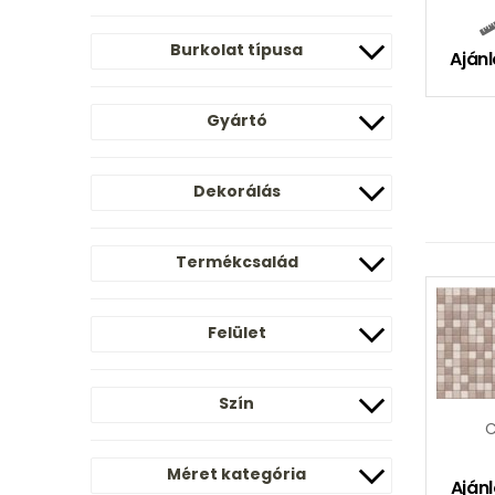
Burkolat típusa
Ajánl
Gyártó
Dekorálás
Termékcsalád
Felület
Szín
C
Méret kategória
Ajánl