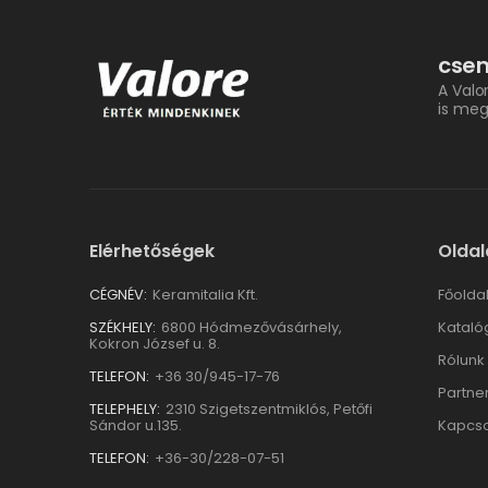
csem
A Valo
is meg
Elérhetőségek
Oldal
CÉGNÉV:
Keramitalia Kft.
Főolda
SZÉKHELY:
6800 Hódmezővásárhely,
Kataló
Kokron József u. 8.
Rólunk
TELEFON:
+36 30/945-17-76
Partne
TELEPHELY:
2310 Szigetszentmiklós, Petőfi
Sándor u.135.
Kapcso
TELEFON:
+36-30/228-07-51