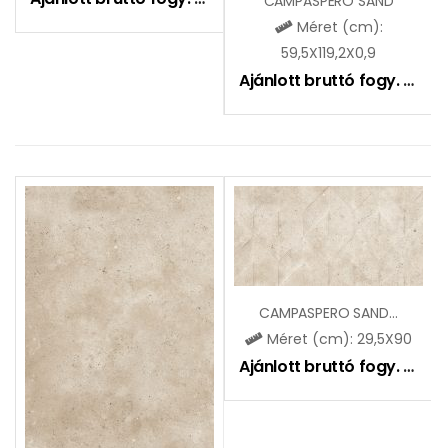
CAMPASPERO SAND
Méret (cm):
59,5X119,2X0,9
Ajánlott bruttó fogy. ár:
12
CAMPASPERO SAND DEKOR
Méret (cm): 29,5X90
Ajánlott bruttó fogy. ár:
11