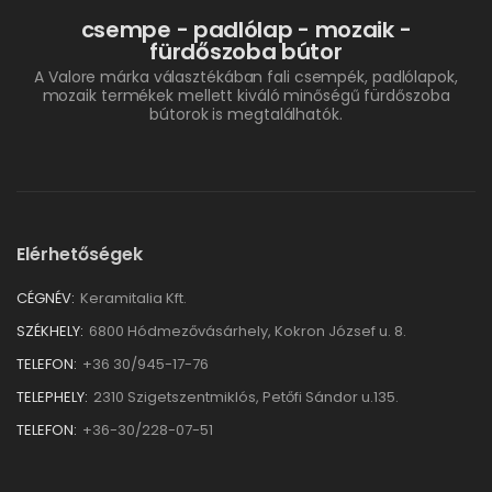
csempe - padlólap - mozaik -
fürdőszoba bútor
A Valore márka választékában fali csempék, padlólapok,
mozaik termékek mellett kiváló minőségű fürdőszoba
bútorok is megtalálhatók.
Elérhetőségek
CÉGNÉV:
Keramitalia Kft.
SZÉKHELY:
6800 Hódmezővásárhely, Kokron József u. 8.
TELEFON:
+36 30/945-17-76
TELEPHELY:
2310 Szigetszentmiklós, Petőfi Sándor u.135.
TELEFON:
+36-30/228-07-51