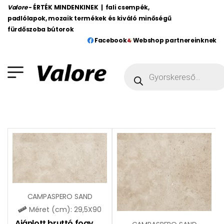
Valore
- ÉRTÉK MINDENKINEK | fali csempék,
padlólapok, mozaik termékek és kiváló minőségű
fürdőszoba bútorok
Facebook
Webshop partnereinknek
CAMPASPERO SAND
Méret (cm): 29,5X90
Ajánlott bruttó fogy. ár:
10990
Ft