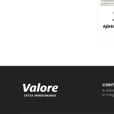
Ajánl
csem
A Valo
is meg