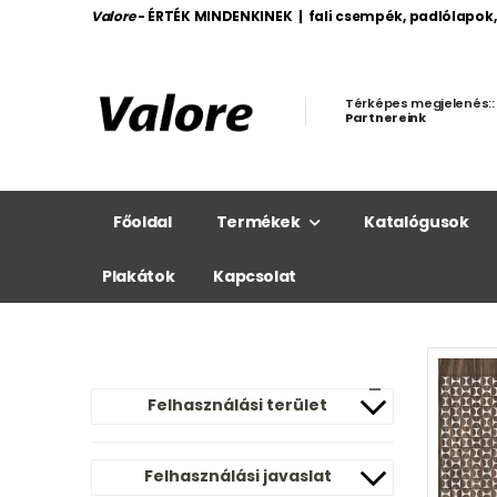
Valore
- ÉRTÉK MINDENKINEK | fali csempék, padlólapok
Térképes megjelenés::
Partnereink
Főoldal
Termékek
Katalógusok
Plakátok
Kapcsolat
Felhasználási terület
Felhasználási javaslat