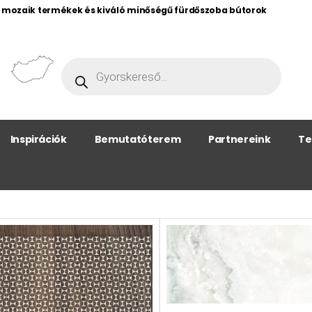
, mozaik termékek és kiváló minőségű fürdőszoba bútorok
Inspirációk
Bemutatóterem
Partnereink
Te