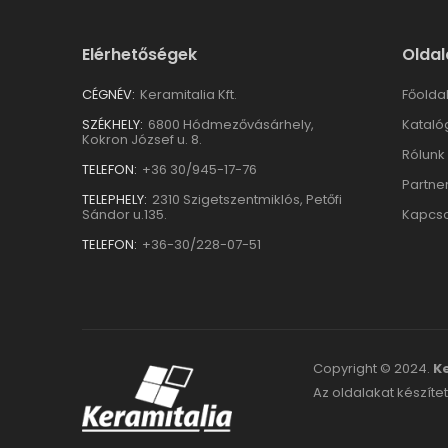
Elérhetőségek
Oldal
CÉGNÉV:
Keramitalia Kft.
Főolda
SZÉKHELY:
6800 Hódmezővásárhely,
Kataló
Kokron József u. 8.
Rólunk
TELEFON:
+36 30/945-17-76
Partne
TELEPHELY:
2310 Szigetszentmiklós, Petőfi
Sándor u.135.
Kapcso
TELEFON:
+36-30/228-07-51
Copyright © 2024.
Ke
Az oldalakat készítet