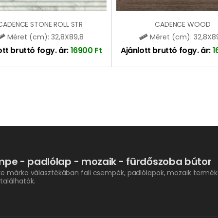
CADENCE STONE ROLL STR
CADENCE WOOD
Méret (cm): 32,8X89,8
Méret (cm): 32,8X8
ott bruttó fogy. ár:
16900
Ft
Ajánlott bruttó fogy. ár:
1
pe - padlólap - mozaik - fürdőszoba bútor
re márka választékában fali csempék, padlólapok, mozaik termék
találhatók.