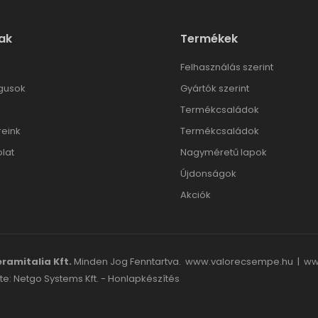
ak
Termékek
l
Felhasználás szerint
gusok
Gyártók szerint
Termékcsaládok
reink
Termékcsaládok
lat
Nagyméretű lapok
Újdonságok
Akciók
ramitalia Kft.
Minden Jog Fenntartva.
www.valorecsempe.hu
|
ww
te: Netgo Systems Kft. -
Honlapkészítés