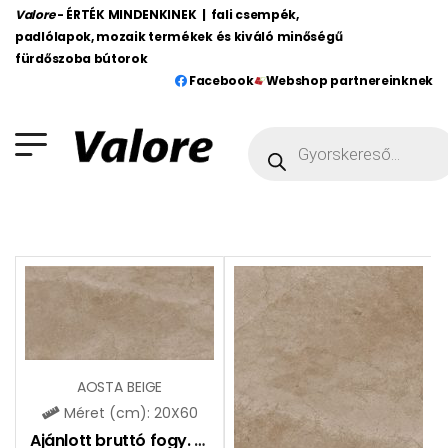
Valore
- ÉRTÉK MINDENKINEK | fali csempék,
padlólapok, mozaik termékek és kiváló minőségű
fürdőszoba bútorok
Facebook
Webshop partnereinknek
AOSTA BEIGE
Méret (cm): 20X60
Ajánlott bruttó fogy. ár:
6990
Ft