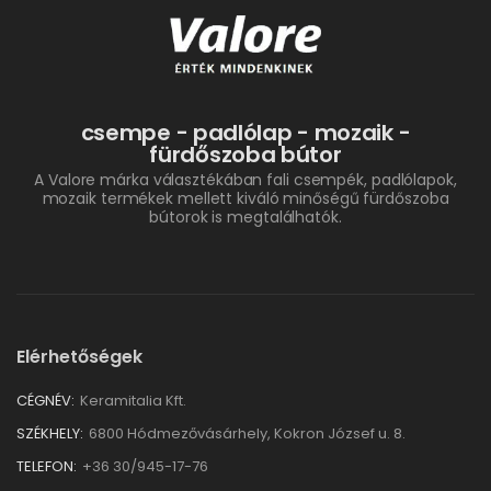
csempe - padlólap - mozaik -
fürdőszoba bútor
A Valore márka választékában fali csempék, padlólapok,
mozaik termékek mellett kiváló minőségű fürdőszoba
bútorok is megtalálhatók.
Elérhetőségek
CÉGNÉV:
Keramitalia Kft.
SZÉKHELY:
6800 Hódmezővásárhely, Kokron József u. 8.
TELEFON:
+36 30/945-17-76