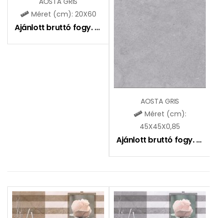
AOSTA GRIS
Méret (cm): 20X60
Ajánlott bruttó fogy. ár:
6990
Ft
AOSTA GRIS
Méret (cm):
45X45X0,85
Ajánlott bruttó fogy. ár:
7