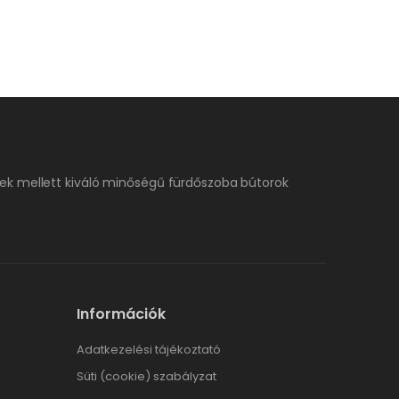
ek mellett kiváló minőségű fürdőszoba bútorok
Információk
Adatkezelési tájékoztató
Süti (cookie) szabályzat