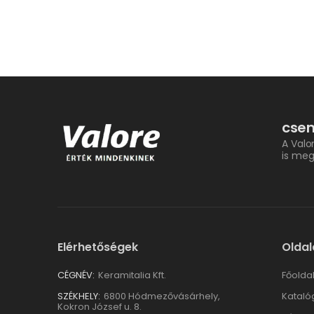
csem
A Valo
is meg
Elérhetőségek
Oldal
CÉGNÉV:
Keramitalia Kft.
Főolda
SZÉKHELY:
6800 Hódmezővásárhely,
Kataló
Kokron József u. 8.