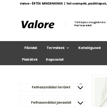
Valore
- ÉRTÉK MINDENKINEK | fali csempék, padlólapok
Térképes megjelenés::
Partnereink
Főoldal
Termékek
Katalógusok
Plakátok
Kapcsolat
Felhasználási terület
Felhasználási javaslat