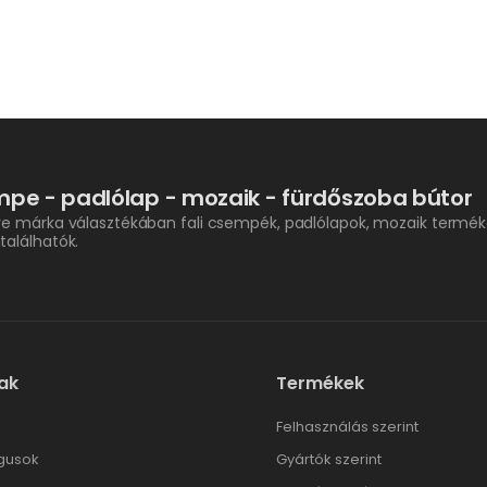
pe - padlólap - mozaik - fürdőszoba bútor
re márka választékában fali csempék, padlólapok, mozaik termék
találhatók.
ak
Termékek
l
Felhasználás szerint
gusok
Gyártók szerint