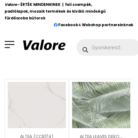
Valore
- ÉRTÉK MINDENKINEK | fali csempék,
padlólapok, mozaik termékek és kiváló minőségű
fürdőszoba bútorok
Facebook
Webshop partnereinknek
ALTEA (CCR174)
ALTEA LEAVES DEKOR (CCR211)