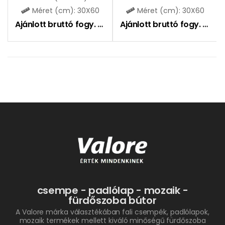
Méret (cm): 30X60
Méret (cm): 30X60
Ajánlott bruttó fogy. ár:
9590
Ft
Ajánlott bruttó fogy. ár:
10
csempe - padlólap - mozaik -
fürdőszoba bútor
A Valore márka választékában fali csempék, padlólapok,
mozaik termékek mellett kiváló minőségű fürdőszoba