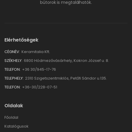
bútorok is megtalálhatók.
Elérhetőségek
CÉGNÉV:
Keramitalia Kft.
SZÉKHELY:
6800 Hódmezővásárhely, Kokron József u. 8.
TELEFON:
+36 30/945-17-76
TELEPHELY:
2310 Szigetszentmiklós, Petőfi Sándor u.135.
TELEFON:
+36-30/228-07-51
Oldalak
Főoldal
Katalógusok