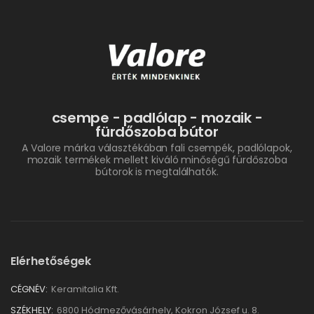
csempe - padlólap - mozaik -
fürdőszoba bútor
A Valore márka választékában fali csempék, padlólapok,
mozaik termékek mellett kiváló minőségű fürdőszoba
bútorok is megtalálhatók.
Elérhetőségek
CÉGNÉV:
Keramitalia Kft.
SZÉKHELY:
6800 Hódmezővásárhely, Kokron József u. 8.