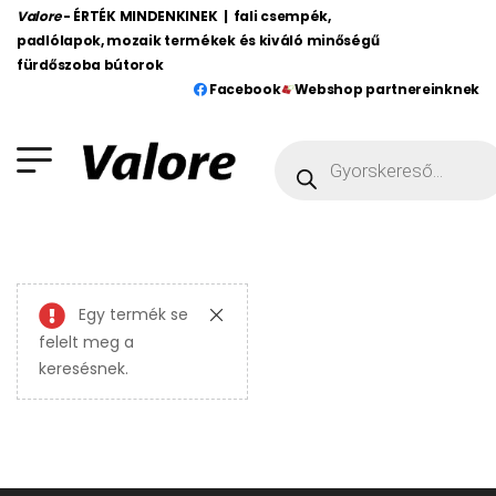
Valore
- ÉRTÉK MINDENKINEK | fali csempék,
padlólapok, mozaik termékek és kiváló minőségű
fürdőszoba bútorok
Facebook
Webshop partnereinknek
Egy termék se
felelt meg a
keresésnek.